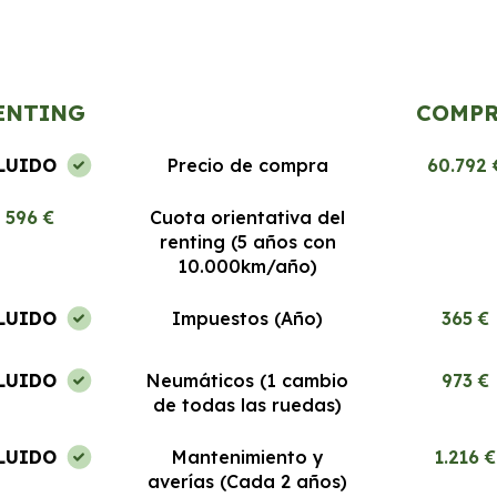
a
nuevos y el proceso de renting es
desde el prime
muy fácil. Estoy encantada.
Recomendable 
ENTING
COMP
LUIDO
Precio de compra
60.792 
596 €
Cuota orientativa del
renting (5 años con
10.000km/año)
LUIDO
Impuestos (Año)
365 €
LUIDO
Neumáticos (1 cambio
973 €
de todas las ruedas)
LUIDO
Mantenimiento y
1.216 €
averías (Cada 2 años)