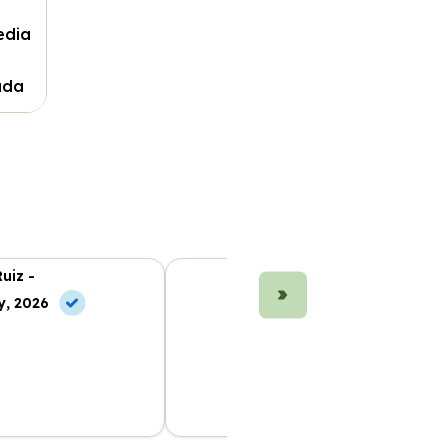
edia
ada
uiz -
Marta Fernández -
y, 2026
10 Jul, 2026
 me facilitó todo
La mejor opción de renting en