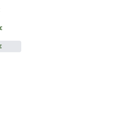
€
 €
€