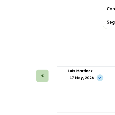
Con
Seg
ra Sánchez -
Luis Martínez -
 Jun, 2026
17 May, 2026
o de auténtica calidad. La
Contraté un coche con Segura