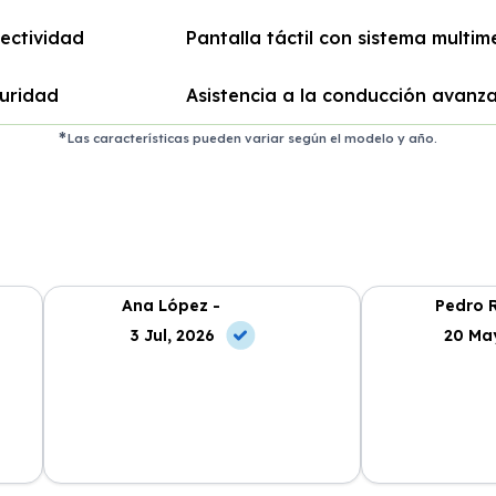
ectividad
Pantalla táctil con sistema multim
uridad
Asistencia a la conducción avanz
Las características pueden variar según el modelo y año.
Ana López -
Pedro R
3 Jul, 2026
20 Ma
El servicio es excepcional, los coches
Segura Renting