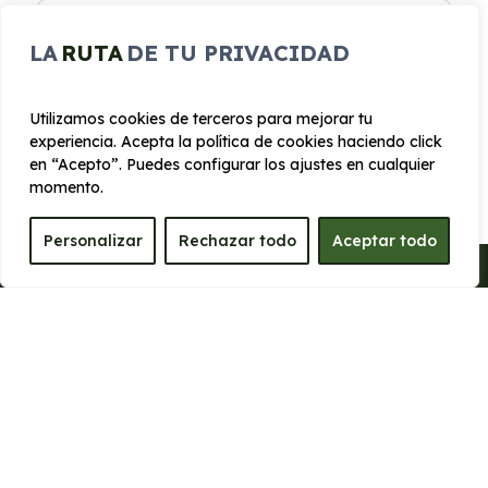
LA
RUTA
DE TU PRIVACIDAD
Particulares
Utilizamos cookies de terceros para mejorar tu
experiencia. Acepta la política de cookies haciendo click
Disfruta de un coche nuevo sin preocupaciones de
en “Acepto”. Puedes configurar los ajustes en cualquier
mantenimiento o seguro.
momento.
Personalizar
Rechazar todo
Aceptar todo
Luis Martínez -
17 Jul, 2026