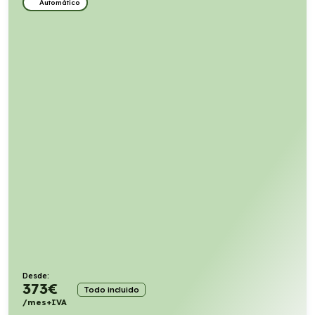
Automático
Desde:
373
€
Todo incluido
/mes+IVA