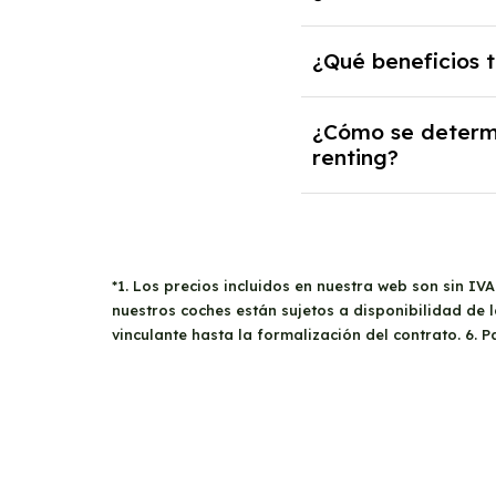
asociados al vehícul
el proveedor podría 
En caso de superar 
¿Qué beneficios 
viabilidad económica 
costo por kilómetro e
recorren menos kilóm
Un
renting para au
¿Cómo se determi
e IVA
renting?
del vehículo a
medioambientales
y 
estacionamiento grat
La necesidad de un
el proveedor. Facto
la ausencia de regis
*1. Los precios incluidos en nuestra web son sin IV
podría ser necesario
nuestros coches están sujetos a disponibilidad de
vinculante hasta la formalización del contrato. 6. 