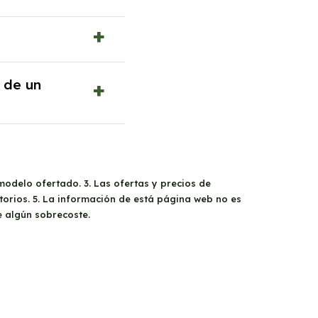
 casos excepcionales,
del estudio de
a diferencia según el
or el contrario, se
porcional.
n del
100% del gasto
 de un
 acceso a
ventajas
uentos en peajes, y
Cero Emisiones
.
nómica
realizado por
onómica del cliente, y
 En algunos casos,
modelo ofertado. 3. Las ofertas y precios de
orios. 5. La información de está página web no es
e algún sobrecoste.