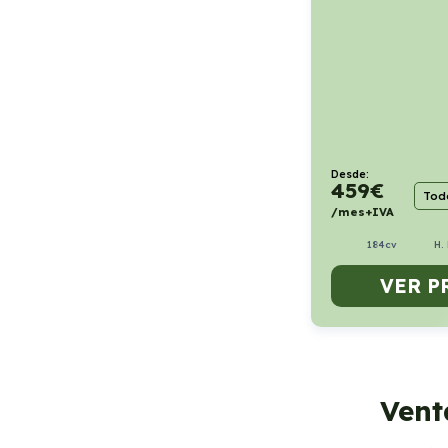
Desde:
459
€
Todo
/mes+IVA
184cv
H.
VER P
Vent