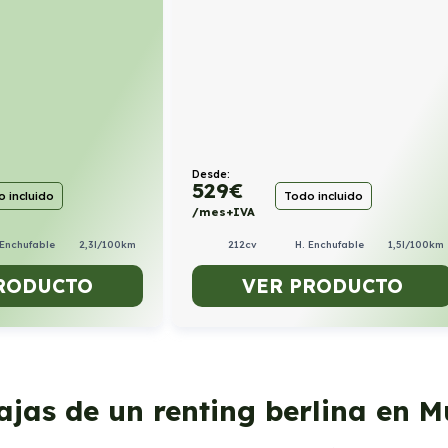
Desde:
529
€
 incluido
Todo incluido
/mes+IVA
 Enchufable
2,3l/100km
212cv
H. Enchufable
1,5l/100km
RODUCTO
VER PRODUCTO
ajas de un renting berlina en M