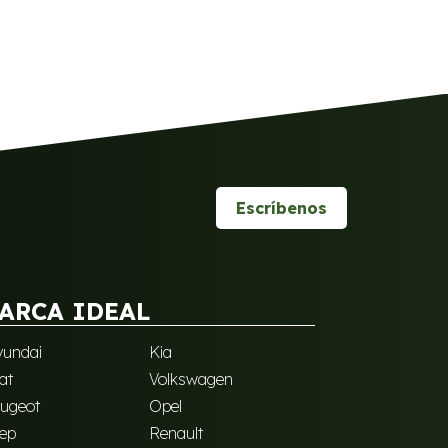
Escríbenos
ARCA IDEAL
undai
Kia
at
Volkswagen
ugeot
Opel
ep
Renault