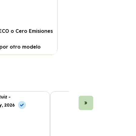
 ECO o Cero Emisiones
 por otro modelo
uiz -
Marta Fernández -
y, 2026
10 Jul, 2026