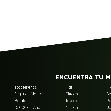
ENCUENTRA TU M
s
Todoterrenos
Fiat
Hy
Segunda Mano
Citroën
Se
Barato
Toyota
Pe
15.000km Año
Nissan
Je