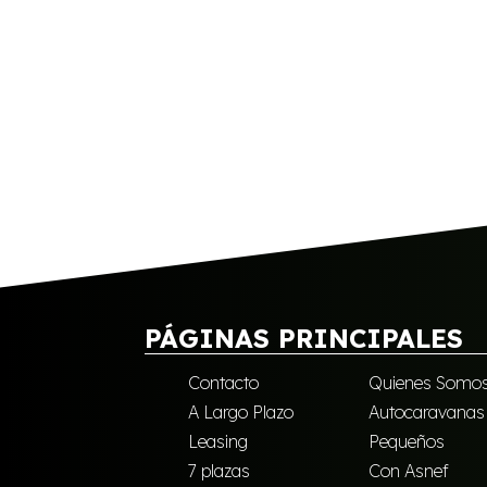
PÁGINAS PRINCIPALES
Contacto
Quienes Somo
A Largo Plazo
Autocaravanas
Leasing
Pequeños
7 plazas
Con Asnef