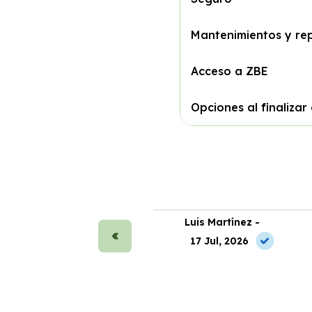
Mantenimientos y re
Acceso a ZBE
Opciones al finalizar
ra Sánchez -
Luis Martínez -
 Jun, 2026
17 Jul, 2026