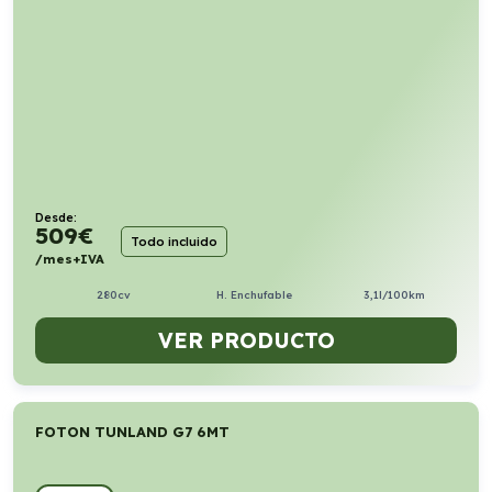
Desde:
509
€
Todo incluido
/mes+IVA
280cv
H. Enchufable
3,1l/100km
VER PRODUCTO
FOTON TUNLAND G7 6MT