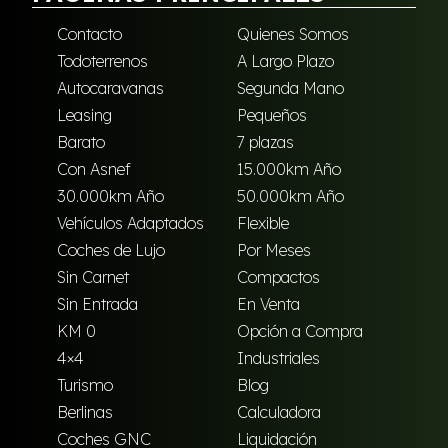
Contacto
Quienes Somos
Todoterrenos
A Largo Plazo
Autocaravanas
Segunda Mano
Leasing
Pequeños
Barato
7 plazas
Con Asnef
15.000km Año
30.000km Año
50.000km Año
Vehículos Adaptados
Flexible
Coches de Lujo
Por Meses
Sin Carnet
Compactos
Sin Entrada
En Venta
KM 0
Opción a Compra
4×4
Industriales
Turismo
Blog
Berlinas
Calculadora
Coches GNC
Liquidación