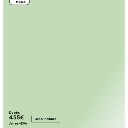
Manual
Desde:
455
€
Todo incluido
/mes+IVA