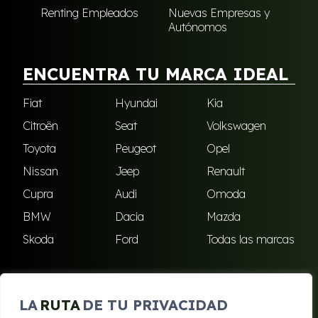
Renting Empleados
Nuevas Empresas y
Autónomos
ENCUENTRA TU MARCA IDEAL
Fiat
Hyundai
Kia
Citroën
Seat
Volkswagen
Toyota
Peugeot
Opel
Nissan
Jeep
Renault
Cupra
Audi
Omoda
BMW
Dacia
Mazda
Skoda
Ford
Todas las marcas
ENCUÉNTRANOS
LA
RUTA
DE TU PRIVACIDAD