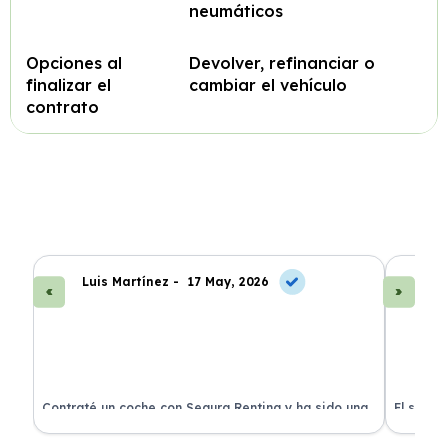
neumáticos
Opciones al
Devolver, refinanciar o
finalizar el
cambiar el vehículo
contrato
Luis Martínez -
17 May, 2026
A
ra
Contraté un coche con Segura Renting y ha sido una
El servi
experiencia fantástica. Todo incluido y sin sorpresas.
proceso 