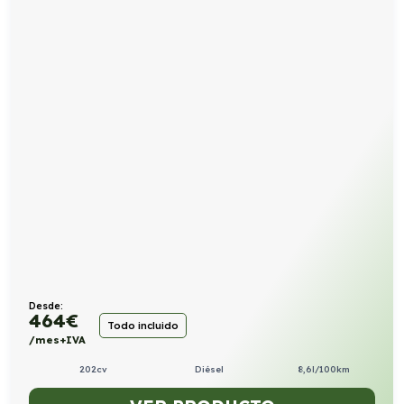
Desde:
464
€
Todo incluido
/mes+IVA
202cv
Diésel
8,6l/100km