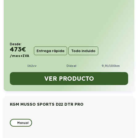
Desde:
473
€
Entrega rápida
Todo incluido
/mes+IVA
162cv
Diésel
9,9l/100km
VER PRODUCTO
KGM MUSSO SPORTS D22 DTR PRO
Manual