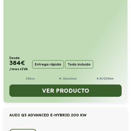
Desde:
384
€
Entrega rápida
Todo incluido
/mes+IVA
136cv
H. Gasolina
4,9l/100km
VER PRODUCTO
AUDI Q3 ADVANCED E-HYBRID 200 KW