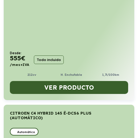
Desde:
555
€
Todo incluido
/mes+IVA
212cv
H. Enchufable
1,7l/100km
VER PRODUCTO
CITROEN C4 HYBRID 145 Ë-DCS6 PLUS
(AUTOMÁTICO)
Automático