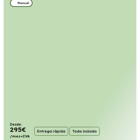
Manual
Desde:
295
€
Entrega rápida
Todo incluido
/mes+IVA