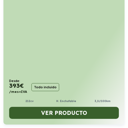
Desde:
393
€
Todo incluido
/mes+IVA
212cv
H. Enchufable
3,1l/100km
VER PRODUCTO