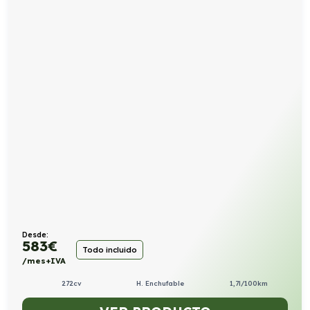
Desde:
583
€
Todo incluido
/mes+IVA
272cv
H. Enchufable
1,7l/100km