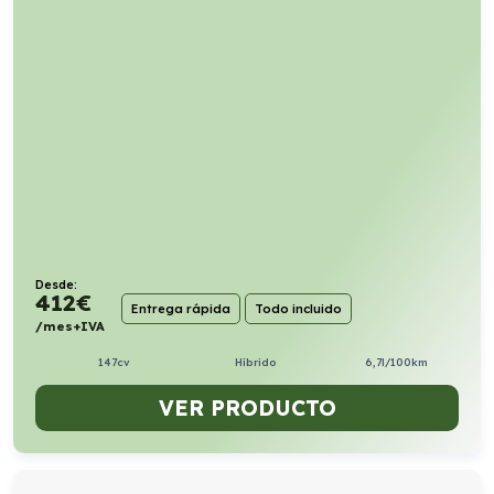
Desde:
412
€
Entrega rápida
Todo incluido
/mes+IVA
147cv
Híbrido
6,7l/100km
VER PRODUCTO