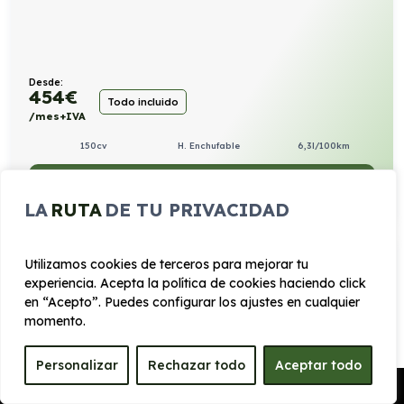
Desde:
454
€
Todo incluido
/mes+IVA
150cv
H. Enchufable
6,3l/100km
VER PRODUCTO
LA
RUTA
DE TU PRIVACIDAD
HYUNDAI KONA HEV 1.6 GDI MAXX DT 138CV
Utilizamos cookies de terceros para mejorar tu
experiencia. Acepta la política de cookies haciendo click
en “Acepto”. Puedes configurar los ajustes en cualquier
Automático
momento.
Personalizar
Rechazar todo
Aceptar todo
Pedir Presupuesto