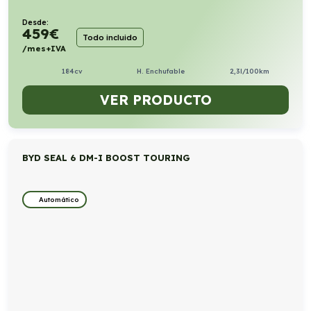
Desde:
459
€
Todo incluido
/mes+IVA
184cv
H. Enchufable
2,3l/100km
VER PRODUCTO
BYD SEAL 6 DM-I BOOST TOURING
Automático