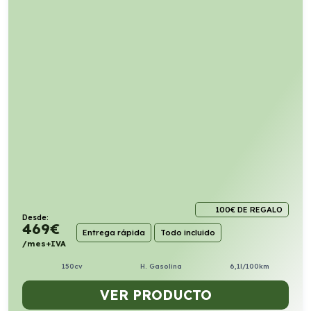
100€ DE REGALO
Desde:
469
€
Entrega rápida
Todo incluido
/mes+IVA
150cv
H. Gasolina
6,1l/100km
VER PRODUCTO