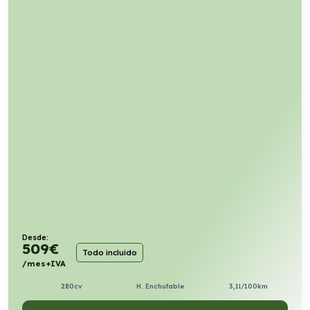
Desde:
509
€
Todo incluido
/mes+IVA
280cv
H. Enchufable
3,1l/100km