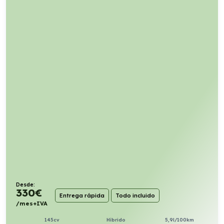
Desde:
330
€
Entrega rápida
Todo incluido
/mes+IVA
145cv
Híbrido
5,9l/100km