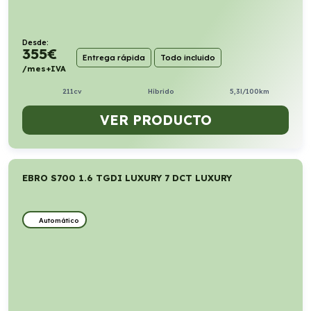
Desde:
355
€
Entrega rápida
Todo incluido
/mes+IVA
211cv
Híbrido
5,3l/100km
VER PRODUCTO
EBRO S700 1.6 TGDI LUXURY 7 DCT LUXURY
Automático