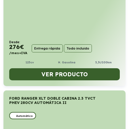
Desde:
276
€
Entrega rápida
Todo incluido
/mes+IVA
125cv
H. Gasolina
5,5l/100km
VER PRODUCTO
FORD RANGER XLT DOBLE CABINA 2.3 TVCT
PHEV 280CV AUTOMÁTICA II
Automático