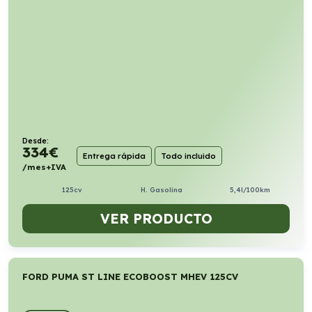
Desde:
334
€
Entrega rápida
Todo incluido
/mes+IVA
125cv
H. Gasolina
5,4l/100km
VER PRODUCTO
FORD PUMA ST LINE ECOBOOST MHEV 125CV