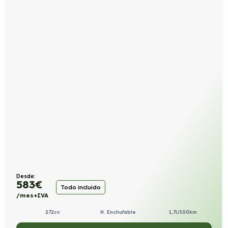
Desde:
583
€
Todo incluido
/mes+IVA
272cv
H. Enchufable
1,7l/100km