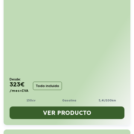
Desde:
323
€
Todo incluido
/mes+IVA
150cv
Gasolina
5,4l/100km
VER PRODUCTO