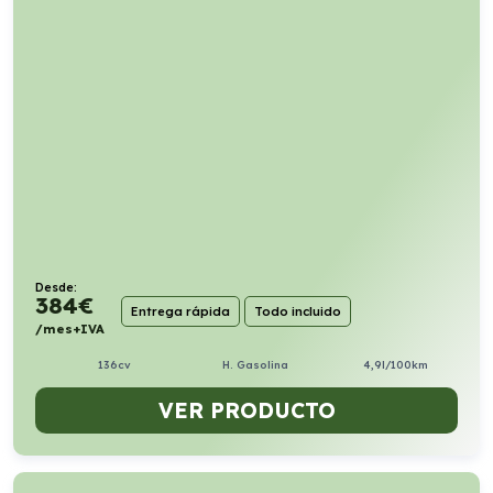
Desde:
384
€
Entrega rápida
Todo incluido
/mes+IVA
136cv
H. Gasolina
4,9l/100km
VER PRODUCTO