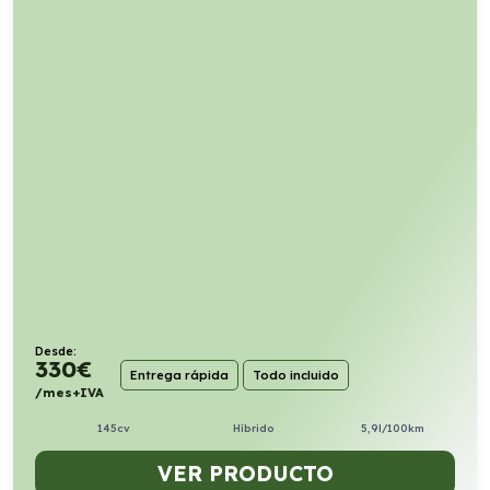
Desde:
330
€
Entrega rápida
Todo incluido
/mes+IVA
145cv
Híbrido
5,9l/100km
VER PRODUCTO