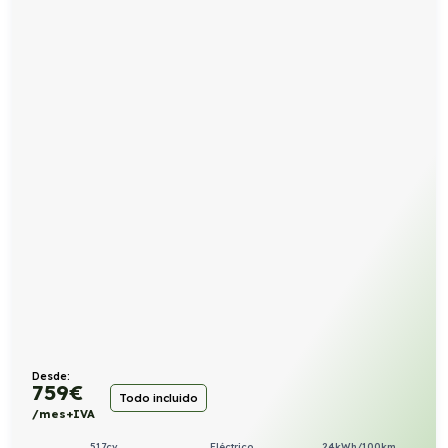
Desde:
759
€
Todo incluido
/mes+IVA
517cv
Eléctrico
24kWh/100km