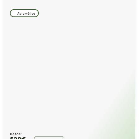
Automático
Desde:
529
€