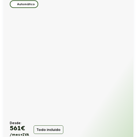
Automático
Desde:
561
€
Todo incluido
/mes+IVA