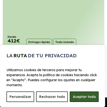
Desde:
412
€
Entrega rápida
Todo incluido
/mes+IVA
147cv
Híbrido
6,7l/100km
LA
RUTA
DE TU PRIVACIDAD
VER PRODUCTO
Utilizamos cookies de terceros para mejorar tu
experiencia. Acepta la política de cookies haciendo click
en “Acepto”. Puedes configurar los ajustes en cualquier
FIAT DUCATO 35 L2H2 BLUEHDI (MANUAL)
momento.
Personalizar
Rechazar todo
Aceptar todo
Manual
Pedir Presupuesto