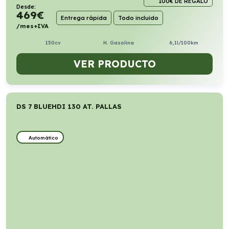
100€ DE REGALO
Desde:
469
€
Entrega rápida
Todo incluido
/mes+IVA
150cv
H. Gasolina
6,1l/100km
VER PRODUCTO
DS 7 BLUEHDI 130 AT. PALLAS
Automático