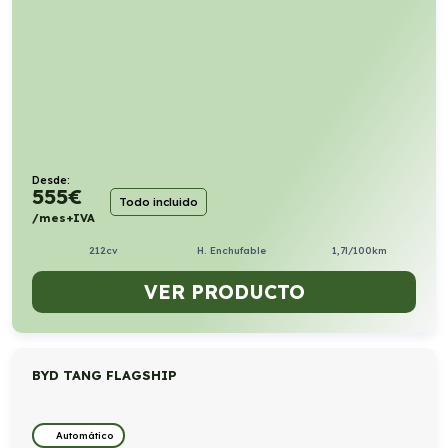
Desde:
555
€
Todo incluido
/mes+IVA
212cv
H. Enchufable
1,7l/100km
VER PRODUCTO
BYD TANG FLAGSHIP
Automático