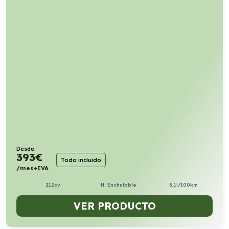
Desde:
393
€
Todo incluido
/mes+IVA
212cv
H. Enchufable
3,1l/100km
VER PRODUCTO