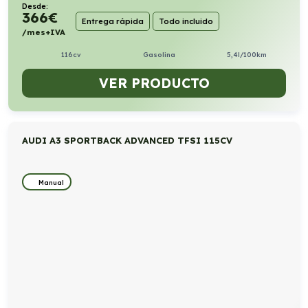
Desde:
366
€
Entrega rápida
Todo incluido
/mes+IVA
116cv
Gasolina
5,4l/100km
VER PRODUCTO
AUDI A3 SPORTBACK ADVANCED TFSI 115CV
Manual