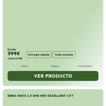
Desde:
399
€
Entrega rápida
Todo incluido
/mes+IVA
130cv
Diésel
5,5l/100km
VER PRODUCTO
EBRO S400 1.5 DHE HEV EXCELLENT CVT