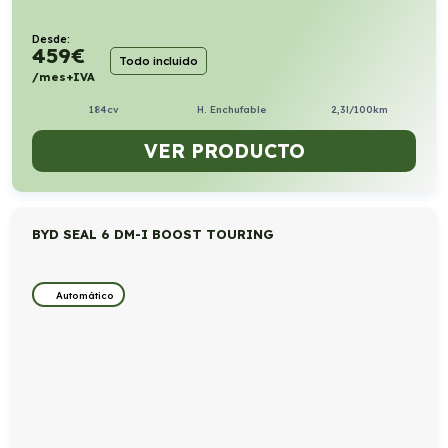
Desde:
459
€
Todo incluido
/mes+IVA
184cv
H. Enchufable
2,3l/100km
VER PRODUCTO
BYD SEAL 6 DM-I BOOST TOURING
Automático