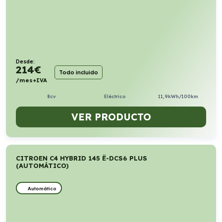
Desde:
214
€
Todo incluido
/mes+IVA
8cv
Eléctrico
11,9kWh/100km
VER PRODUCTO
CITROEN C4 HYBRID 145 Ë-DCS6 PLUS
(AUTOMÁTICO)
Automático