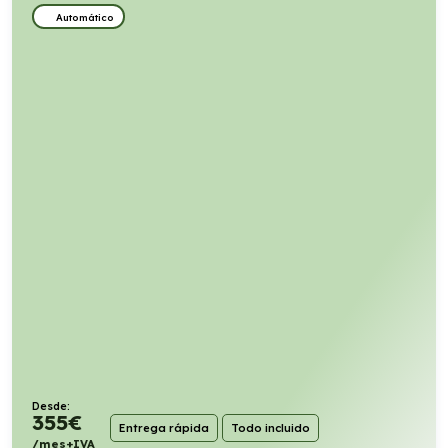
Automático
Desde:
355
€
Entrega rápida
Todo incluido
/mes+IVA