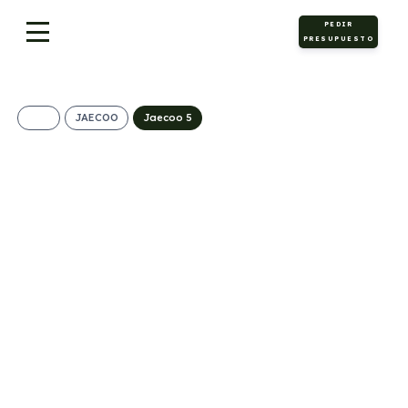
PEDIR
PRESUPUESTO
JAECOO
Jaecoo 5
Jaecoo 5 Híbrido
Pure 1.5 TGDI
165kW (224CV) 4×2
373€/Mes
Desde:
+ IVA
Híbrido
Automático
224cv
ECO