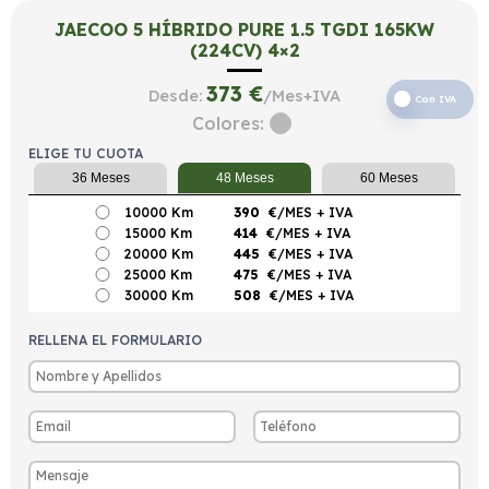
JAECOO 5 HÍBRIDO PURE 1.5 TGDI 165KW
(224CV) 4×2
373
€
Desde:
/Mes+IVA
Con IVA
Colores:
ELIGE TU CUOTA
36 Meses
48 Meses
60 Meses
10000 Km
390
€/MES
+ IVA
15000 Km
414
€/MES
+ IVA
20000 Km
445
€/MES
+ IVA
25000 Km
475
€/MES
+ IVA
30000 Km
508
€/MES
+ IVA
RELLENA EL FORMULARIO