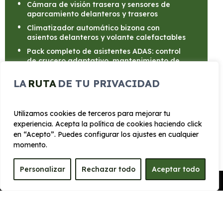
Cámara de visión trasera y sensores de
aparcamiento delanteros y traseros
Climatizador automático bizona con
asientos delanteros y volante calefactables
Pack completo de asistentes ADAS: control
de crucero adaptativo, mantenimiento de
carril, frenada autónoma y detector de
ángulo muerto
LA
RUTA
DE TU PRIVACIDAD
Utilizamos cookies de terceros para mejorar tu
experiencia. Acepta la política de cookies haciendo click
en “Acepto”. Puedes configurar los ajustes en cualquier
CARROCERÍA
momento.
Personalizar
Rechazar todo
Aceptar todo
Largo
Alto
Pedir Presupuesto
4.380 mm
1.650 mm
Ancho
Maletero