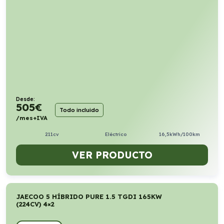
Desde:
505
€
Todo incluido
/mes+IVA
211cv
Eléctrico
16,5kWh/100km
VER PRODUCTO
JAECOO 5 HÍBRIDO PURE 1.5 TGDI 165KW
(224CV) 4×2