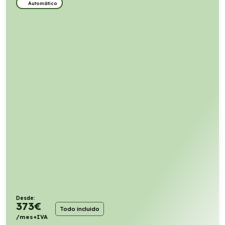
Automático
Desde:
373
€
Todo incluido
/mes+IVA