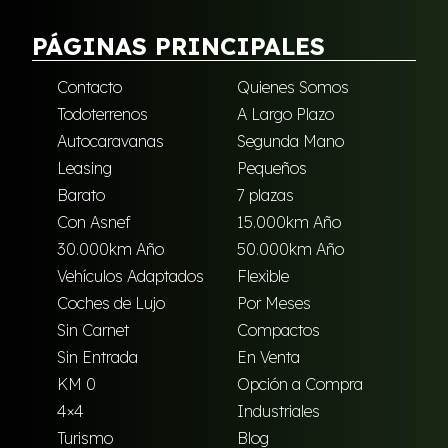
PÁGINAS PRINCIPALES
Contacto
Quienes Somos
Todoterrenos
A Largo Plazo
Autocaravanas
Segunda Mano
Leasing
Pequeños
Barato
7 plazas
Con Asnef
15.000km Año
30.000km Año
50.000km Año
Vehículos Adaptados
Flexible
Coches de Lujo
Por Meses
Sin Carnet
Compactos
Sin Entrada
En Venta
KM 0
Opción a Compra
4×4
Industriales
Turismo
Blog