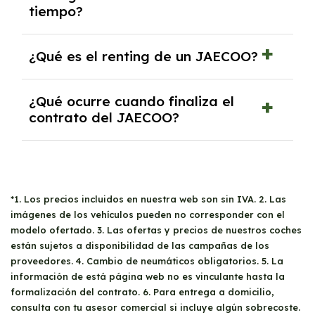
tiempo?
Generalmente, puedes rescindir el contrato,
¿Qué es el renting de un JAECOO?
pero puede haber penalizaciones por
cancelación anticipada. Es importante revisar
El renting de un JAECOO es un contrato de
las condiciones del contrato y hablar con un
¿Qué ocurre cuando finaliza el
alquiler a largo plazo en el que pagas una
experto que te asesore.
contrato del JAECOO?
cuota mensual fija por el uso del coche
durante un periodo determinado,
Al finalizar el contrato, puedes devolver el
generalmente entre 2 y 5 años.
coche, renovarlo por uno nuevo o, en algunos
casos, comprarlo a un precio previamente
acordado.
*1. Los precios incluidos en nuestra web son sin IVA. 2. Las
imágenes de los vehículos pueden no corresponder con el
modelo ofertado. 3. Las ofertas y precios de nuestros coches
están sujetos a disponibilidad de las campañas de los
proveedores. 4. Cambio de neumáticos obligatorios. 5. La
información de está página web no es vinculante hasta la
formalización del contrato. 6. Para entrega a domicilio,
consulta con tu asesor comercial si incluye algún sobrecoste.