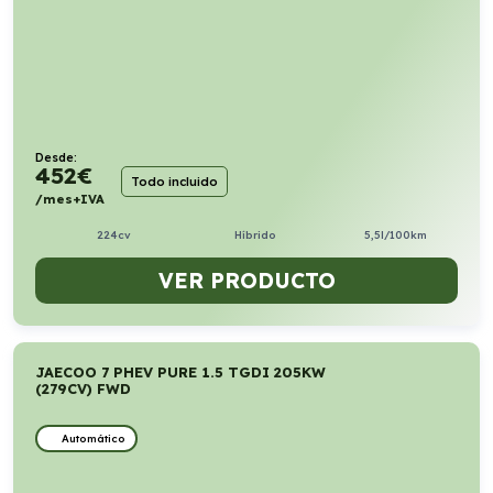
Desde:
452
€
Todo incluido
/mes+IVA
224cv
Híbrido
5,5l/100km
VER PRODUCTO
JAECOO 7 PHEV PURE 1.5 TGDI 205KW
(279CV) FWD
Automático