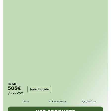
Desde:
505
€
Todo incluido
/mes+IVA
279cv
H. Enchufable
2,4l/100km