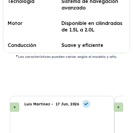
Tecnología
Sistema de navegación
avanzado
Motor
Disponible en cilindradas
de 1.5L a 2.0L
Conducción
Suave y eficiente
Las características pueden variar según el modelo y año.
Luis Martínez -
17 Jun, 2026
A