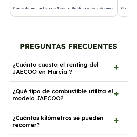
ra
Contraté un coche con Segura Renting y ha sido una
El servi
experiencia fantástica. Todo incluido y sin sorpresas.
proceso 
PREGUNTAS FRECUENTES
¿Cuánto cuesta el renting del
JAECOO en Murcia ?
El precio del renting del modelo JAECOO en
¿Qué tipo de combustible utiliza el
Murcia es de 373€ a 947€ al mes.
modelo JAECOO?
El modelo JAECOO funciona con Eléctrico,
¿Cuántos kilómetros se pueden
Híbrido, Híbrido enchufable.
recorrer?