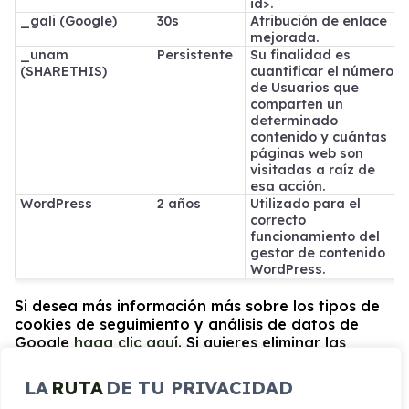
id>.
_gali (Google)
30s
Atribución de enlace
mejorada.
_unam
Persistente
Su finalidad es
(SHARETHIS)
cuantificar el número
de Usuarios que
comparten un
determinado
contenido y cuántas
páginas web son
visitadas a raíz de
esa acción.
WordPress
2 años
Utilizado para el
correcto
funcionamiento del
gestor de contenido
WordPress.
Si desea más información más sobre los tipos de
cookies de seguimiento y análisis de datos de
Google
haga clic aquí
. Si quieres eliminar las
cookies te explicamos a continuación como
eliminarlas en los diferentes navegadores:
LA
RUTA
DE TU PRIVACIDAD