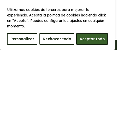
Firefox
Utilizamos cookies de terceros para mejorar tu
Chrome
experiencia. Acepta la política de cookies haciendo click
en “Acepto”. Puedes configurar los ajustes en cualquier
momento.
Internet Explorer
Personalizar
Rechazar todo
Aceptar todo
Safari
Las Cookies que utiliza SEGURA RENTING
son meramente informativas para medir
resultados y conseguir, de esta manera,
una experiencia única para todos los
usuarios que navegan por la web. Estas
son las cookies que utilizamos:
Analíticas: para conocer el número