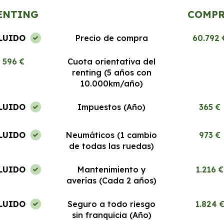
ENTING
COMP
LUIDO
Precio de compra
60.792 
596 €
Cuota orientativa del
renting (5 años con
10.000km/año)
LUIDO
Impuestos (Año)
365 €
LUIDO
Neumáticos (1 cambio
973 €
de todas las ruedas)
LUIDO
Mantenimiento y
1.216 €
averías (Cada 2 años)
LUIDO
Seguro a todo riesgo
1.824 
sin franquicia (Año)