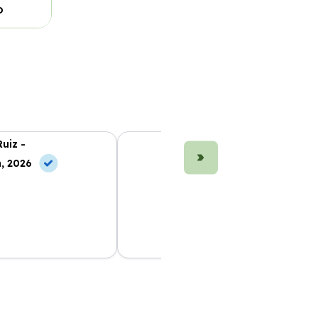
o
uiz -
Marta Fernández -
, 2026
10 Jun, 2026
 me facilitó todo
La mejor opción de renting en
r momento.
Murcia. Gran variedad de coches y
al 100%.
atención al cliente excelente.