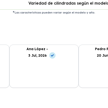
Variedad de cilindradas según el model
Las características pueden variar según el modelo y año.
Ana López -
Pedro R
3 Jul, 2026
20 Jun
El servicio es excepcional, los coches
Segura Renting
a
nuevos y el proceso de renting es
desde el prime
muy fácil. Estoy encantada.
Recomendable 