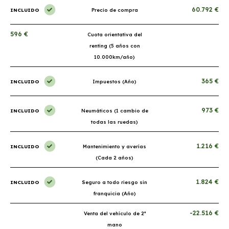
60.792 €
INCLUIDO
Precio de compra
596 €
Cuota orientativa del
renting (5 años con
10.000km/año)
365 €
INCLUIDO
Impuestos (Año)
973 €
INCLUIDO
Neumáticos (1 cambio de
todas las ruedas)
1.216 €
INCLUIDO
Mantenimiento y averías
(Cada 2 años)
1.824 €
INCLUIDO
Seguro a todo riesgo sin
franquicia (Año)
-22.516 €
Venta del vehículo de 2ª
mano