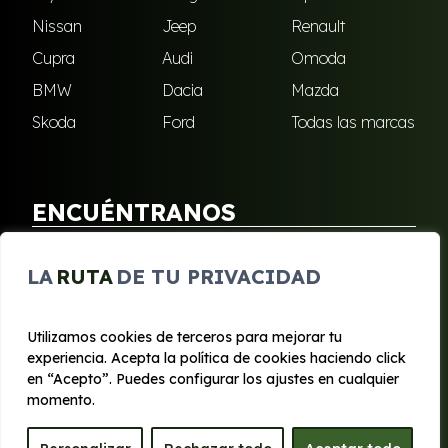
Nissan
Jeep
Renault
Cupra
Audi
Omoda
BMW
Dacia
Mazda
Skoda
Ford
Todas las marcas
ENCUÉNTRANOS
Puebla de Soto
San Javier
LA
RUTA
DE TU PRIVACIDAD
Sangonera Verde
Santa Cruz
Utilizamos cookies de terceros para mejorar tu
experiencia. Acepta la política de cookies haciendo click
© 2020 - 2026 Segura Renting
en “Acepto”. Puedes configurar los ajustes en cualquier
Aviso legal y Privacidad
|
Política de cookies
|
Términos
momento.