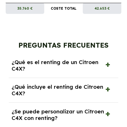
35.760 €
COSTE TOTAL
42.653 €
PREGUNTAS FRECUENTES
¿Qué es el renting de un Citroen
C4X?
El renting de un Citroen C4X es un contrato
¿Qué incluye el renting de Citroen
de alquiler a largo plazo en el que pagas una
C4X?
cuota mensual fija por el uso del coche
durante un periodo determinado,
El renting incluye el uso y disfrute del coche,
generalmente entre 2 y 5 años.
¿Se puede personalizar un Citroen
seguro a todo riesgo, mantenimiento,
C4X con renting?
reparaciones, impuestos, asistencia en
carretera y gestión de la documentación.