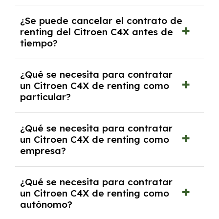
No, con el renting tienes la ventaja de que no
¿Se puede cancelar el contrato de
tendrás que pagar ningún tipo de entrada
renting del Citroen C4X antes de
salvo en casos que lo exija el proveedor
tiempo?
debido al resultado del estudio de viabilidad
económica.
Generalmente, puedes rescindir el contrato,
¿Qué se necesita para contratar
pero puede haber penalizaciones por
un Citroen C4X de renting como
cancelación anticipada. Es importante revisar
particular?
las condiciones del contrato y hablar con un
experto que te asesore.
Se requiere DNI/NIE, justificante de ingresos
¿Qué se necesita para contratar
y, en algunos casos, una consulta de solvencia
un Citroen C4X de renting como
crediticia y un pago inicial.
empresa?
Necesitarás el CIF de la empresa,
¿Qué se necesita para contratar
documentación financiera y, en algunos
un Citroen C4X de renting como
casos, un informe de solvencia de la empresa
autónomo?
y un pago inicial.