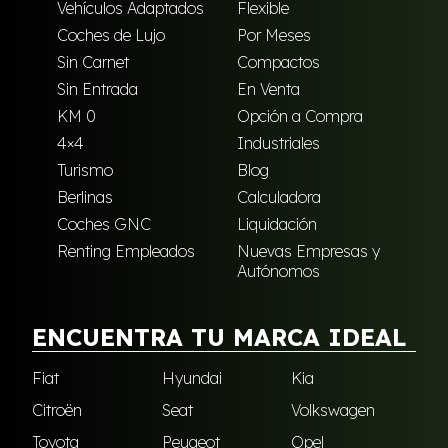
Vehículos Adaptados
Flexible
Coches de Lujo
Por Meses
Sin Carnet
Compactos
Sin Entrada
En Venta
KM 0
Opción a Compra
4×4
Industriales
Turismo
Blog
Berlinas
Calculadora
Coches GNC
Liquidación
Renting Empleados
Nuevas Empresas y
Autónomos
ENCUENTRA TU MARCA IDEAL
Fiat
Hyundai
Kia
Citroën
Seat
Volkswagen
Toyota
Peugeot
Opel