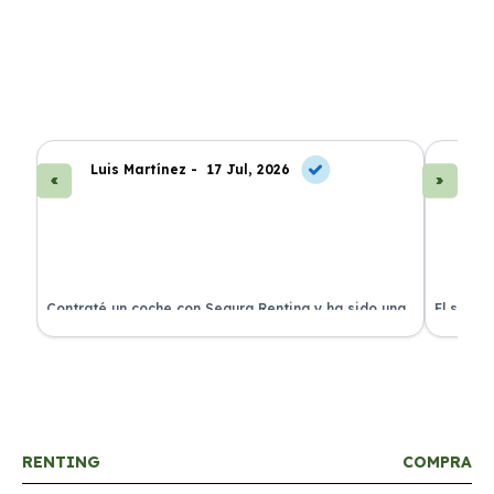
Luis Martínez -
17 Jul, 2026
A
ra
Contraté un coche con Segura Renting y ha sido una
El servi
experiencia fantástica. Todo incluido y sin sorpresas.
proceso 
RENTING
COMPRA