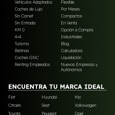
Vehículos Adaptados
Flexible
Coches de Lujo
Por Meses
Sin Carnet
Compactos
Sin Entrada
En Venta
KM 0
Opción a Compra
4×4
Industriales
Turismo
Blog
Berlinas
Calculadora
Coches GNC
Liquidación
Renting Empleados
Nuevas Empresas y
Autónomos
ENCUENTRA TU MARCA IDEAL
Fiat
Hyundai
Kia
Citroën
Seat
Volkswagen
Toyota
Peugeot
Opel