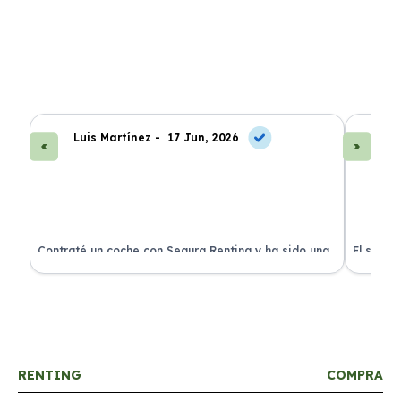
Luis Martínez -
17 Jun, 2026
A
ra
Contraté un coche con Segura Renting y ha sido una
El servi
experiencia fantástica. Todo incluido y sin sorpresas.
proceso 
RENTING
COMPRA