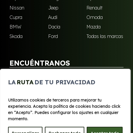
Nissan
Jeep
Renault
Cupra
Audi
Omoda
BMW
Dacia
Mazda
Skoda
Ford
Todas las marcas
ENCUÉNTRANOS
Puebla de Soto
San Javier
LA
RUTA
DE TU PRIVACIDAD
Sangonera Verde
Santa Cruz
Utilizamos cookies de terceros para mejorar tu
experiencia. Acepta la política de cookies haciendo click
© 2020 - 2026 Segura Renting
en “Acepto”. Puedes configurar los ajustes en cualquier
Aviso legal y Privacidad
|
Política de cookies
|
Términos
momento.