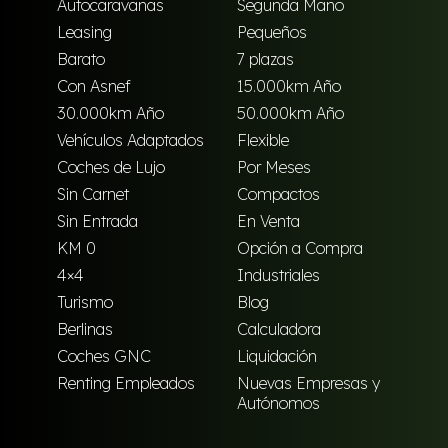
Autocaravanas
Segunda Mano
Leasing
Pequeños
Barato
7 plazas
Con Asnef
15.000km Año
30.000km Año
50.000km Año
Vehículos Adaptados
Flexible
Coches de Lujo
Por Meses
Sin Carnet
Compactos
Sin Entrada
En Venta
KM 0
Opción a Compra
4×4
Industriales
Turismo
Blog
Berlinas
Calculadora
Coches GNC
Liquidación
Renting Empleados
Nuevas Empresas y
Autónomos