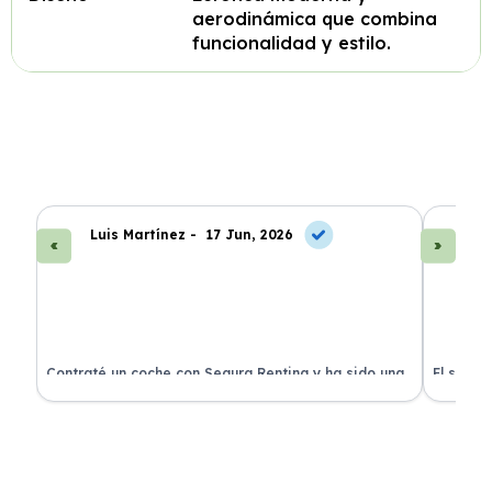
aerodinámica que combina
funcionalidad y estilo.
Luis Martínez -
17 Jun, 2026
A
ra
Contraté un coche con Segura Renting y ha sido una
El servi
experiencia fantástica. Todo incluido y sin sorpresas.
proceso 