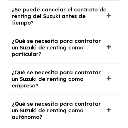
No, con el renting tienes la ventaja de que no
¿Se puede cancelar el contrato de
tendrás que pagar ningún tipo de entrada
renting del Suzuki antes de
salvo en casos que lo exija el proveedor
tiempo?
debido al resultado del estudio de viabilidad
económica.
Generalmente, puedes rescindir el contrato,
¿Qué se necesita para contratar
pero puede haber penalizaciones por
un Suzuki de renting como
cancelación anticipada. Es importante revisar
particular?
las condiciones del contrato y hablar con un
experto que te asesore.
Se requiere DNI/NIE, justificante de ingresos
¿Qué se necesita para contratar
y, en algunos casos, una consulta de solvencia
un Suzuki de renting como
crediticia y un pago inicial.
empresa?
Necesitarás el CIF de la empresa,
¿Qué se necesita para contratar
documentación financiera y, en algunos
un Suzuki de renting como
casos, un informe de solvencia de la empresa
autónomo?
y un pago inicial.