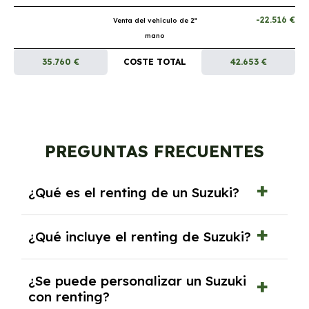
-22.516 €
Venta del vehículo de 2ª
mano
35.760 €
COSTE TOTAL
42.653 €
PREGUNTAS FRECUENTES
¿Qué es el renting de un Suzuki?
El renting de un Suzuki es un contrato de
¿Qué incluye el renting de Suzuki?
alquiler a largo plazo en el que pagas una
cuota mensual fija por el uso del coche
El renting incluye el uso y disfrute del coche,
durante un periodo determinado,
¿Se puede personalizar un Suzuki
seguro a todo riesgo, mantenimiento,
generalmente entre 2 y 5 años.
con renting?
reparaciones, impuestos, asistencia en