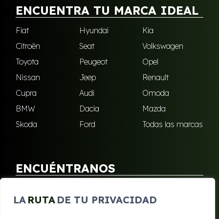
ENCUENTRA TU MARCA IDEAL
Fiat
Hyundai
Kia
Citroën
Seat
Volkswagen
Toyota
Peugeot
Opel
Nissan
Jeep
Renault
Cupra
Audi
Omoda
BMW
Dacia
Mazda
Skoda
Ford
Todas las marcas
ENCUÉNTRANOS
Puebla de Soto
San Javier
LA
RUTA
DE TU PRIVACIDAD
Sangonera Verde
Santa Cruz