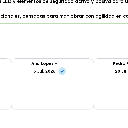
s LED y elementos de seguridad activa y pasiva para 
ionales, pensadas para maniobrar con agilidad en call
Ana López -
Pedro R
3 Jul, 2026
20 Jul
El servicio es excepcional, los coches
Segura Renting
a
nuevos y el proceso de renting es
desde el prime
muy fácil. Estoy encantada.
Recomendable 