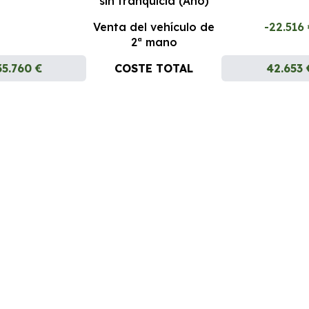
sin franquicia (Año)
Venta del vehículo de
-22.516
2ª mano
35.760 €
COSTE TOTAL
42.653 