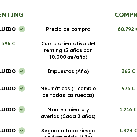
ENTING
COMP
LUIDO
Precio de compra
60.792 
596 €
Cuota orientativa del
renting (5 años con
10.000km/año)
LUIDO
Impuestos (Año)
365 €
LUIDO
Neumáticos (1 cambio
973 €
de todas las ruedas)
LUIDO
Mantenimiento y
1.216 €
averías (Cada 2 años)
LUIDO
Seguro a todo riesgo
1.824 