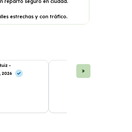
un reparto seguro en ciudad.
es estrechas y con tráfico.
uiz -
Marta Fernández -
, 2026
10 May, 2026
 me facilitó todo
La mejor opción de renting en
r momento.
Murcia. Gran variedad de coches y
al 100%.
atención al cliente excelente.