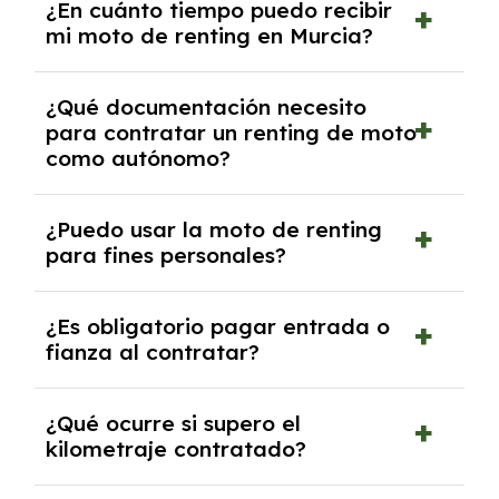
¿En cuánto tiempo puedo recibir
mi moto de renting en Murcia?
Dependerá del modelo y su disponibilidad. Las
¿Qué documentación necesito
opciones con «Entrega rápida» suelen estar
para contratar un renting de moto
listas en 3-4 semanas. Otros modelos pueden
como autónomo?
tardar algo más según el fabricante.
Contacta con nosotros para información
Necesitas al menos un año de actividad como
actualizada.
¿Puedo usar la moto de renting
autónomo y presentar tu DNI, modelo 130 e
para fines personales?
IVA trimestral. Nosotros gestionamos todo
con las entidades correspondientes para
Sí, puedes utilizarla tanto para tus
agilizar el proceso.
¿Es obligatorio pagar entrada o
desplazamientos laborales como personales,
fianza al contratar?
maximizando su utilidad día a día.
En la mayoría de casos no es necesario. Las
¿Qué ocurre si supero el
cuotas incluyen todos los servicios, aunque
kilometraje contratado?
según tu perfil financiero, podría solicitarse
una fianza puntual.