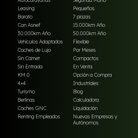
Autocaravanas
Segunda Mano
Leasing
Pequeños
Barato
7 plazas
Con Asnef
15.000km Año
30.000km Año
50.000km Año
Vehículos Adaptados
Flexible
Coches de Lujo
Por Meses
Sin Carnet
Compactos
Sin Entrada
En Venta
KM 0
Opción a Compra
4×4
Industriales
Turismo
Blog
Berlinas
Calculadora
Coches GNC
Liquidación
Renting Empleados
Nuevas Empresas y
Autónomos