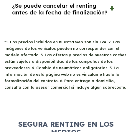
Se aplica una tarifa extra por kilómetro
¿Se puede cancelar el renting
adicional. También puedes ajustar tu contrato
antes de la fecha de finalización?
si preves que no utilizarás todos los kilómetros
incluidos.
Sí, aunque puede implicar una penalización.
Nuestro equipo te asesorará sobre las
mejores opciones en caso de que necesites
*1. Los precios incluidos en nuestra web son sin IVA. 2. Las
modificar tu contrato.
imágenes de los vehículos pueden no corresponder con el
modelo ofertado. 3. Las ofertas y precios de nuestros coches
están sujetos a disponibilidad de las campañas de los
proveedores. 4. Cambio de neumáticos obligatorios. 5. La
información de está página web no es vinculante hasta la
formalización del contrato. 6. Para entrega a domicilio,
consulta con tu asesor comercial si incluye algún sobrecoste.
SEGURA RENTING EN LOS