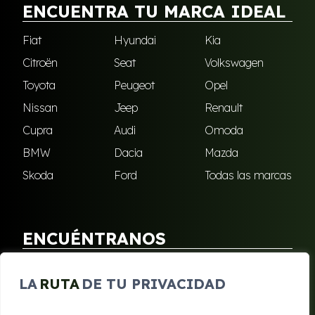
ENCUENTRA TU MARCA IDEAL
Fiat
Hyundai
Kia
Citroën
Seat
Volkswagen
Toyota
Peugeot
Opel
Nissan
Jeep
Renault
Cupra
Audi
Omoda
BMW
Dacia
Mazda
Skoda
Ford
Todas las marcas
ENCUÉNTRANOS
Puebla de Soto
San Javier
LA
RUTA
DE TU PRIVACIDAD
Sangonera Verde
Santa Cruz