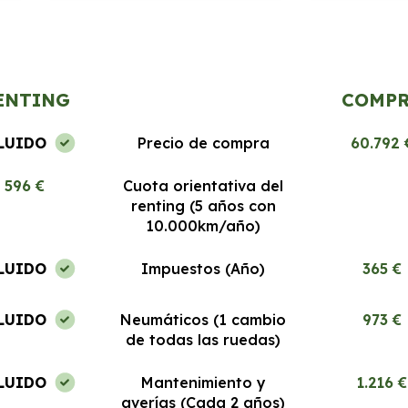
El servicio es excepcional, los coches
Segura Renting
a
nuevos y el proceso de renting es
desde el prime
muy fácil. Estoy encantada.
Recomendable 
ENTING
COMP
LUIDO
Precio de compra
60.792 
596 €
Cuota orientativa del
renting (5 años con
10.000km/año)
LUIDO
Impuestos (Año)
365 €
LUIDO
Neumáticos (1 cambio
973 €
de todas las ruedas)
LUIDO
Mantenimiento y
1.216 €
averías (Cada 2 años)