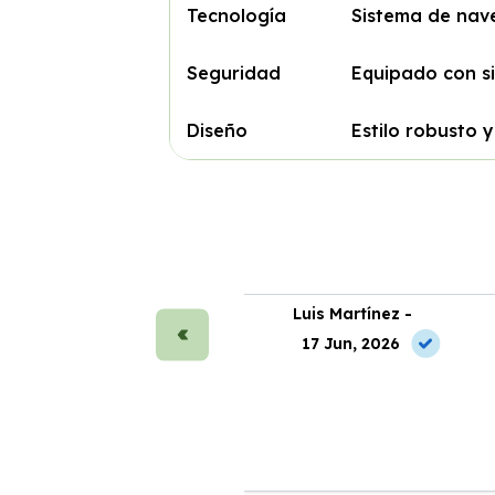
Tecnología
Sistema de nav
Seguridad
Equipado con si
Diseño
Estilo robusto 
ura Sánchez -
Luis Martínez -
 Jul, 2026
17 Jun, 2026