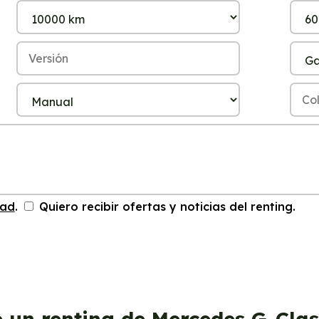
dad
.
Quiero recibir ofertas y noticias del renting.
e un renting de Mercedes G-Clas