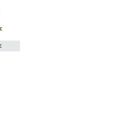
€
 €
€