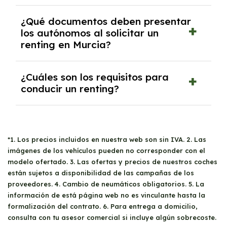
carretera, impuestos, ITV, seguro a todo
devolver el coche, refinanciar o cambiarlo por
riesgo sin franquicia y cambio de neumáticos
En el
renting
, generalmente no se contempla
¿Qué documentos deben presentar
otro.
obligatorios. Además, no se requiere el pago
la opción de compra del vehículo antes de
los autónomos al solicitar un
de fianzas ni entradas, salvo en casos
renting en Murcia?
finalizar el contrato. Sin embargo, al concluir
excepcionales.
el contrato, tienes la opción de devolver el
coche, refinanciar o cambiarlo por otro.
Los
autónomos
que deseen solicitar un
¿Cuáles son los requisitos para
renting en Murcia deben presentar los
conducir un renting?
siguientes documentos: DNI del titular, carnet
de conducir, recibo bancario con IBAN y
Para conducir un
renting
, debes ser mayor de
titular, alta censal como autónomo (Mod.
edad y poseer un carnet de conducir válido.
036/037), impuesto de la Renta de las
*1. Los precios incluidos en nuestra web son sin IVA. 2. Las
No hay restricciones sobre quién puede
personas físicas del último ejercicio (Mod.
imágenes de los vehículos pueden no corresponder con el
utilizar el vehículo, lo que permite que tus
100), trimestres IVA del año en curso (Mod.
modelo ofertado. 3. Las ofertas y precios de nuestros coches
familiares y amigos lo conduzcan, siempre y
303) y resumen del IVA del año anterior (Mod.
están sujetos a disponibilidad de las campañas de los
cuando cumplan con los requisitos
proveedores. 4. Cambio de neumáticos obligatorios. 5. La
390).
mencionados. No obstante, es recomendable
información de está página web no es vinculante hasta la
revisar las condiciones del contrato antes de
formalización del contrato. 6. Para entrega a domicilio,
compartir el coche.
consulta con tu asesor comercial si incluye algún sobrecoste.