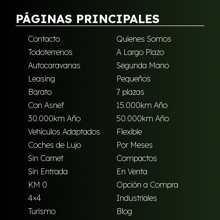
PÁGINAS PRINCIPALES
Contacto
Quienes Somos
Todoterrenos
A Largo Plazo
Autocaravanas
Segunda Mano
Leasing
Pequeños
Barato
7 plazas
Con Asnef
15.000km Año
30.000km Año
50.000km Año
Vehículos Adaptados
Flexible
Coches de Lujo
Por Meses
Sin Carnet
Compactos
Sin Entrada
En Venta
KM 0
Opción a Compra
4×4
Industriales
Turismo
Blog