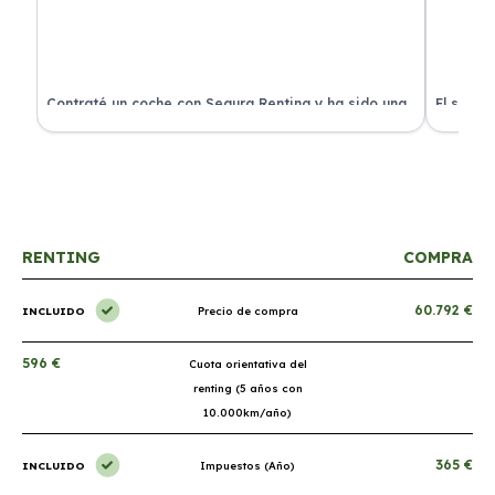
ra
Contraté un coche con Segura Renting y ha sido una
El servi
experiencia fantástica. Todo incluido y sin sorpresas.
proceso 
RENTING
COMPRA
60.792 €
INCLUIDO
Precio de compra
596 €
Cuota orientativa del
renting (5 años con
10.000km/año)
365 €
INCLUIDO
Impuestos (Año)