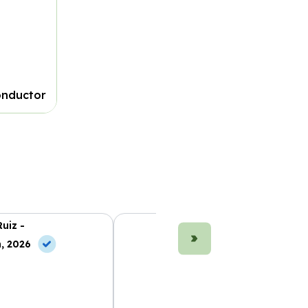
onductor
uiz -
Marta Fernández -
, 2026
10 Jul, 2026