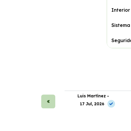
Interior
Sistema
Segurid
ra Sánchez -
Luis Martínez -
 May, 2026
17 Jul, 2026