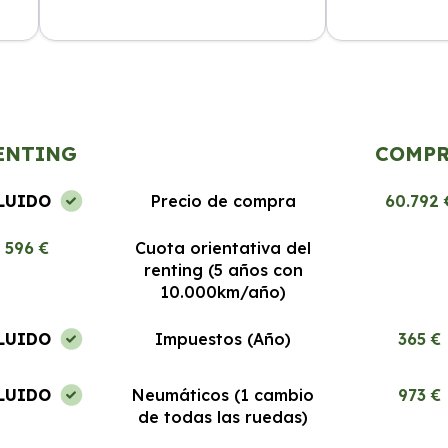
El servicio es excepcional, los coches
Segura Renting
a
nuevos y el proceso de renting es
desde el prime
muy fácil. Estoy encantada.
Recomendable 
ENTING
COMP
LUIDO
Precio de compra
60.792 
596 €
Cuota orientativa del
renting (5 años con
10.000km/año)
LUIDO
Impuestos (Año)
365 €
LUIDO
Neumáticos (1 cambio
973 €
de todas las ruedas)