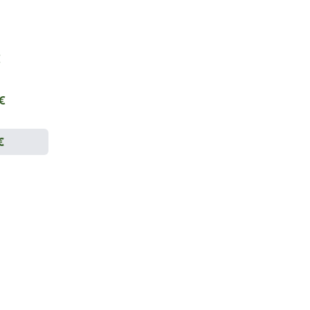
€
 €
€