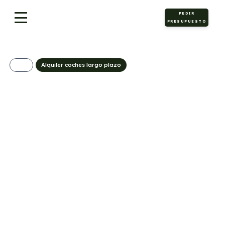
PEDIR
PRESUPUESTO
Alquiler coches largo plazo
Tesla Model 3 RWD
585€/Mes
Desde:
+ IVA
Eléctrico
Automático
256cv
0
5
513g/Km
13,2kWh/100km