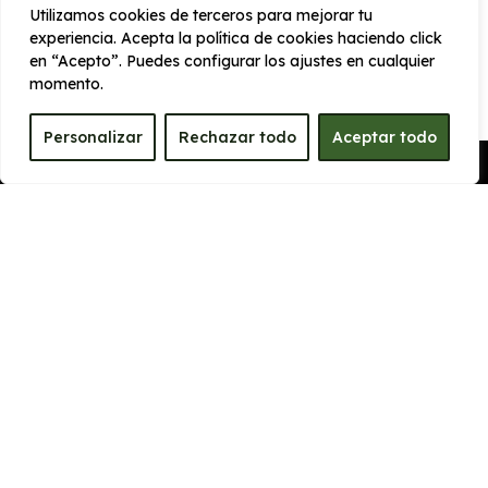
Utilizamos cookies de terceros para mejorar tu
experiencia. Acepta la política de cookies haciendo click
en “Acepto”. Puedes configurar los ajustes en cualquier
momento.
CARROCERÍA
Personalizar
Rechazar todo
Aceptar todo
Pedir Presupuesto
Largo
Alto
4.720 mm
1.441 mm
Ancho
Maletero
1850 mm
425
PRESTACIONES
Velocidad
Aceleración
máxima
6 seg
201 km/h