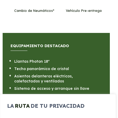
Cambio de Neumáticos*
Vehículo Pre-entrega
EQUIPAMIENTO DESTACADO
Llantas Photon 18"
Techo panorámico de cristal
Asientos delanteros eléctricos,
calefactados y ventilados
Sistema de acceso y arranque sin llave
Sistema de frenado de emergencia
automático
LA
RUTA
DE TU PRIVACIDAD
Pantalla táctil centreal de 15,4"
Cámara visión trasera