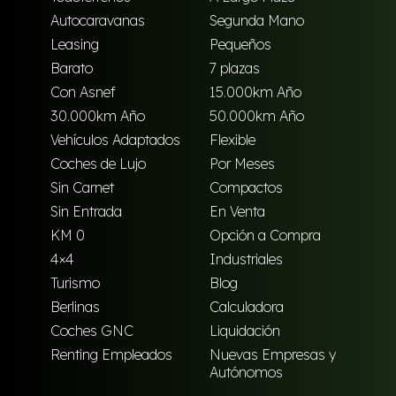
Autocaravanas
Segunda Mano
Leasing
Pequeños
Barato
7 plazas
Con Asnef
15.000km Año
30.000km Año
50.000km Año
Vehículos Adaptados
Flexible
Coches de Lujo
Por Meses
Sin Carnet
Compactos
Sin Entrada
En Venta
KM 0
Opción a Compra
4×4
Industriales
Turismo
Blog
Berlinas
Calculadora
Coches GNC
Liquidación
Renting Empleados
Nuevas Empresas y
Autónomos