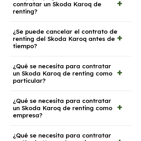
contratar un Skoda Karoq de
franquicia incluido dentro de las cuotas
renting?
mensuales.
No, con el renting tienes la ventaja de que no
¿Se puede cancelar el contrato de
tendrás que pagar ningún tipo de entrada
renting del Skoda Karoq antes de
salvo en casos que lo exija el proveedor
tiempo?
debido al resultado del estudio de viabilidad
económica.
Generalmente, puedes rescindir el contrato,
¿Qué se necesita para contratar
pero puede haber penalizaciones por
un Skoda Karoq de renting como
cancelación anticipada. Es importante revisar
particular?
las condiciones del contrato y hablar con un
experto que te asesore.
Se requiere DNI/NIE, justificante de ingresos
¿Qué se necesita para contratar
y, en algunos casos, una consulta de solvencia
un Skoda Karoq de renting como
crediticia y un pago inicial.
empresa?
Necesitarás el CIF de la empresa,
¿Qué se necesita para contratar
documentación financiera y, en algunos