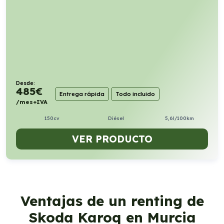
Desde:
485
€
Entrega rápida
Todo incluido
/mes+IVA
150cv
Diésel
5,6l/100km
VER PRODUCTO
Ventajas de un renting de
Skoda Karoq en Murcia