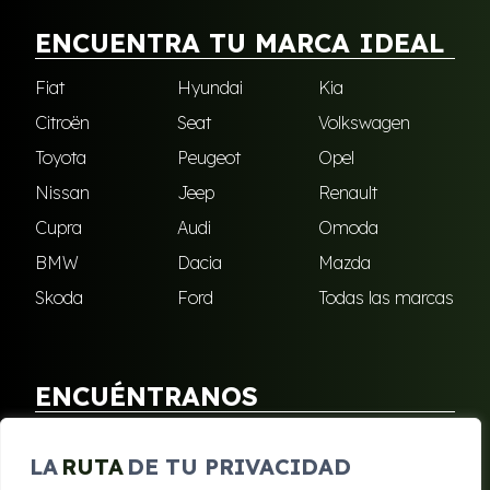
ENCUENTRA TU MARCA IDEAL
Fiat
Hyundai
Kia
Citroën
Seat
Volkswagen
Toyota
Peugeot
Opel
Nissan
Jeep
Renault
Cupra
Audi
Omoda
BMW
Dacia
Mazda
Skoda
Ford
Todas las marcas
ENCUÉNTRANOS
Puebla de Soto
San Javier
LA
RUTA
DE TU PRIVACIDAD
Sangonera Verde
Santa Cruz