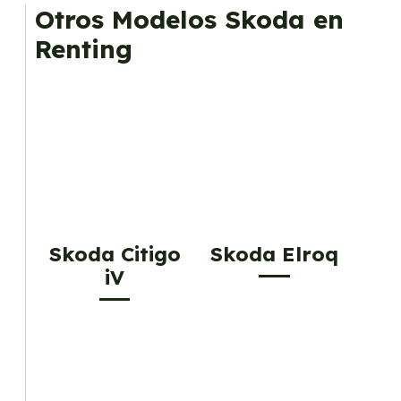
mantenimiento, seguro o depreciación, y si te
Otros Modelos Skoda en
gusta cambiar de coche cada pocos años.
Renting
Skoda Citigo
Skoda Elroq
iV