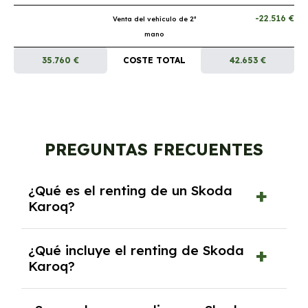
-22.516 €
Venta del vehículo de 2ª
mano
35.760 €
COSTE TOTAL
42.653 €
PREGUNTAS FRECUENTES
¿Qué es el renting de un Skoda
Karoq?
El renting de un Skoda Karoq es un contrato
¿Qué incluye el renting de Skoda
de alquiler a largo plazo en el que pagas una
Karoq?
cuota mensual fija por el uso del coche
durante un periodo determinado,
El renting incluye el uso y disfrute del coche,
generalmente entre 2 y 5 años.