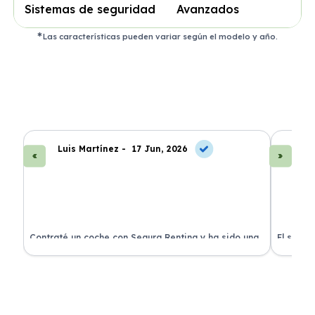
Sistemas de seguridad
Avanzados
Las características pueden variar según el modelo y año.
Luis Martínez -
17 Jun, 2026
A
ra
Contraté un coche con Segura Renting y ha sido una
El servi
experiencia fantástica. Todo incluido y sin sorpresas.
proceso 