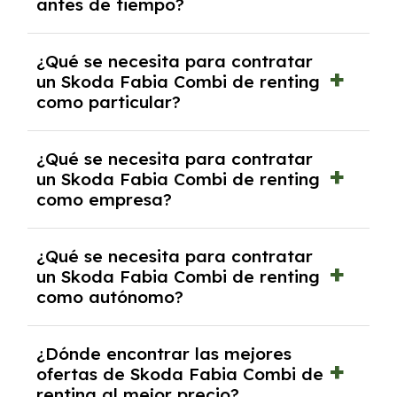
antes de tiempo?
debido al resultado del estudio de viabilidad
económica.
Generalmente, puedes rescindir el contrato,
¿Qué se necesita para contratar
pero puede haber penalizaciones por
un Skoda Fabia Combi de renting
cancelación anticipada. Es importante revisar
como particular?
las condiciones del contrato y hablar con un
experto que te asesore.
Se requiere DNI/NIE, justificante de ingresos
¿Qué se necesita para contratar
y, en algunos casos, una consulta de solvencia
un Skoda Fabia Combi de renting
crediticia y un pago inicial.
como empresa?
Necesitarás el CIF de la empresa,
¿Qué se necesita para contratar
documentación financiera y, en algunos
un Skoda Fabia Combi de renting
casos, un informe de solvencia de la empresa
como autónomo?
y un pago inicial.
Se necesita DNI/NIE, alta en el régimen de
¿Dónde encontrar las mejores
autónomos, justificante de ingresos y, en
ofertas de Skoda Fabia Combi de
algunos casos, un informe fiscal y un pago
renting al mejor precio?