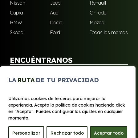
Nissan
Jeep
Renault
Cupra
Audi
Omoda
BMW
Dacia
Mazda
Skoda
Ford
Todas las marcas
ENCUÉNTRANOS
Puebla de Soto
San Javier
LA
RUTA
DE TU PRIVACIDAD
Sangonera Verde
Santa Cruz
Utilizamos cookies de terceros para mejorar tu
experiencia. Acepta la política de cookies haciendo click
© 2020 - 2026 Segura Renting
en “Acepto”. Puedes configurar los ajustes en cualquier
Aviso legal y Privacidad
|
Política de cookies
|
Términos
momento.
Personalizar
Rechazar todo
Aceptar todo