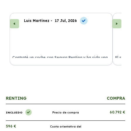
Luis Martínez -
17 Jul, 2026
A
ra
Contraté un coche con Segura Renting y ha sido una
El servi
experiencia fantástica. Todo incluido y sin sorpresas.
proceso 
RENTING
COMPRA
60.792 €
INCLUIDO
Precio de compra
596 €
Cuota orientativa del