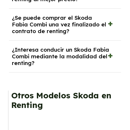
inicial.
En nuestra página web podrás encontrar las
¿Se puede comprar el Skoda
mejores ofertas de vehículos de renting con
Fabia Combi una vez finalizado el
todos los gastos incluidos y sin pagar
contrato de renting?
entradas.
Sí, en algunos casos, al final del contrato de
¿Interesa conducir un Skoda Fabia
renting se puede adquirir el coche. En este
Combi mediante la modalidad del
caso tendrán que analizar los años, la
renting?
cantidad de kilómetros recorridos y el coste
del mercado actual.
El renting puede ser ventajoso si prefieres una
cuota fija mensual, sin preocuparte de
mantenimiento, seguro o depreciación, y si te
Otros Modelos Skoda en
gusta cambiar de coche cada pocos años.
Renting