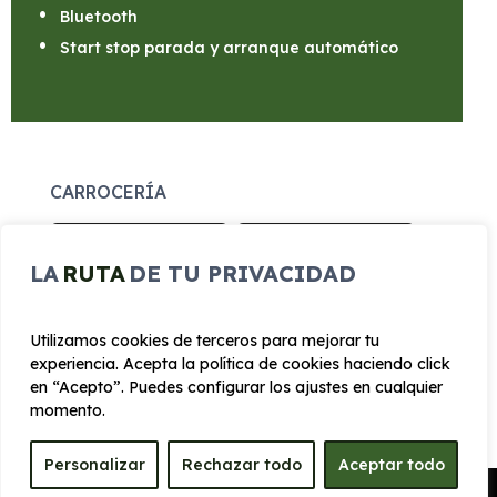
Bluetooth
Start stop parada y arranque automático
CARROCERÍA
Largo
Alto
LA
RUTA
DE TU PRIVACIDAD
4.138 mm
1.552 mm
Utilizamos cookies de terceros para mejorar tu
Ancho
Maletero
experiencia. Acepta la política de cookies haciendo click
1780 mm
400
en “Acepto”. Puedes configurar los ajustes en cualquier
momento.
PRESTACIONES
Personalizar
Rechazar todo
Aceptar todo
Pedir Presupuesto
Velocidad