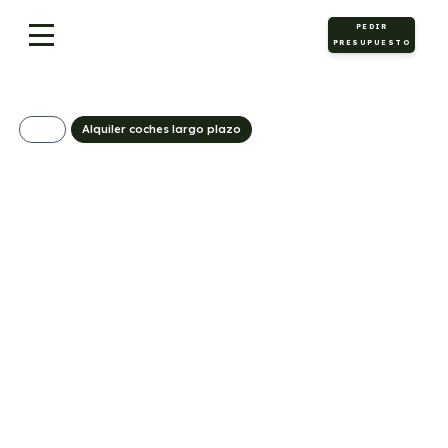
PEDIR
PRESUPUESTO
Alquiler coches largo plazo
Seat Arona 1.0 TSI
85kW (115CV) Style
Special Edition
230€/Mes
Desde:
+ IVA
Gasolina
Manual
115cv
C