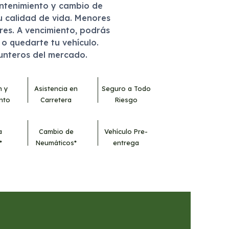
antenimiento y cambio de
u calidad de vida. Menores
eres. A vencimiento, podrás
r o quedarte tu vehículo.
punteros del mercado.
n y
Asistencia en
Seguro a Todo
nto
Carretera
Riesgo
a
Cambio de
Vehículo Pre-
*
Neumáticos*
entrega