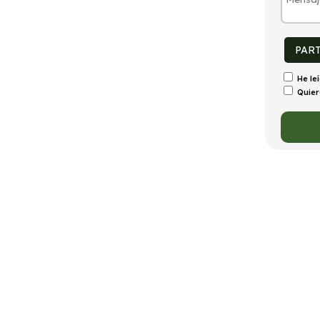
tintivo
Puertas
Emisiones
Consumo
0
5
19g/Km
0,9l/100km
PAR
He le
Quier