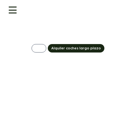
Alquiler coches largo plazo
Peugeot 3008 Plu
Hybrid
545€/Mes
Desde:
+ IVA