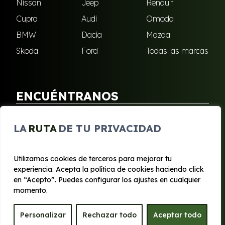
Nissan
Jeep
Renault
Cupra
Audi
Omoda
BMW
Dacia
Mazda
Skoda
Ford
Todas las marcas
ENCUÉNTRANOS
Puebla de Soto
San Javier
LA
RUTA
DE TU PRIVACIDAD
Sangonera Verde
Santa Cruz
Utilizamos cookies de terceros para mejorar tu
experiencia. Acepta la política de cookies haciendo click
© 2020 - 2026 Segura Renting
en “Acepto”. Puedes configurar los ajustes en cualquier
Aviso legal y Privacidad
|
Política de cookies
|
Términos
momento.
Personalizar
Rechazar todo
Aceptar todo