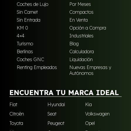
Coches de Lujo
Por Meses
Sin Carnet
Compactos
Sin Entrada
En Venta
KM 0
Opción a Compra
4×4
Industriales
Turismo
Blog
Berlinas
Calculadora
Coches GNC
Liquidación
Renting Empleados
Nuevas Empresas y
Autónomos
ENCUENTRA TU MARCA IDEAL
Fiat
Hyundai
Kia
Citroën
Seat
Volkswagen
Toyota
Peugeot
Opel