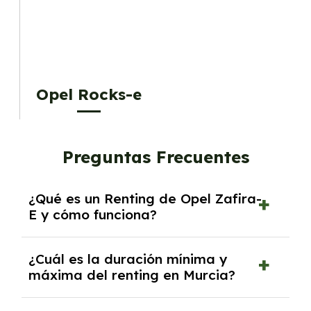
Opel Rocks-e
Preguntas Frecuentes
¿Qué es un Renting de Opel Zafira-
E y cómo funciona?
El
Renting de Opel Zafira-E
es una modalidad
¿Cuál es la duración mínima y
de alquiler a medio o largo plazo que permite
máxima del renting en Murcia?
disfrutar de un vehículo nuevo sin
preocuparse por los gastos asociados a la