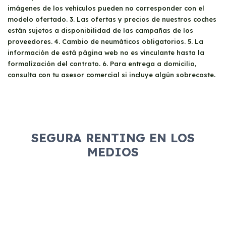
carné de conducir válido
. No hay
Además, pueden beneficiarse de la deducción
imágenes de los vehículos pueden no corresponder con el
restricciones adicionales, aunque es
del 100% del gasto e IVA relacionado con el
modelo ofertado. 3. Las ofertas y precios de nuestros coches
recomendable revisar las condiciones del
renting.
están sujetos a disponibilidad de las campañas de los
contrato para evitar sorpresas.
proveedores. 4. Cambio de neumáticos obligatorios. 5. La
información de está página web no es vinculante hasta la
formalización del contrato. 6. Para entrega a domicilio,
consulta con tu asesor comercial si incluye algún sobrecoste.
SEGURA RENTING EN LOS
MEDIOS