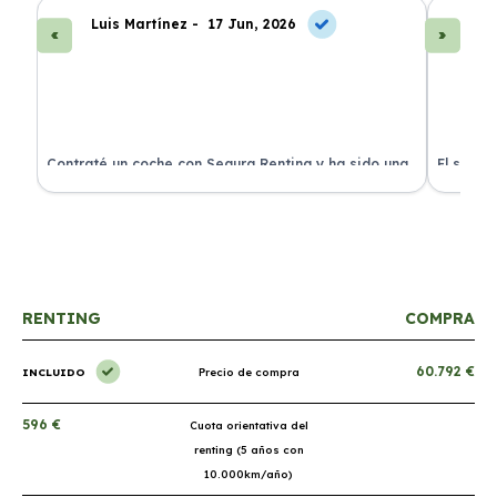
Luis Martínez -
17 Jun, 2026
A
ra
Contraté un coche con Segura Renting y ha sido una
El servi
experiencia fantástica. Todo incluido y sin sorpresas.
proceso 
RENTING
COMPRA
60.792 €
INCLUIDO
Precio de compra
596 €
Cuota orientativa del
renting (5 años con
10.000km/año)