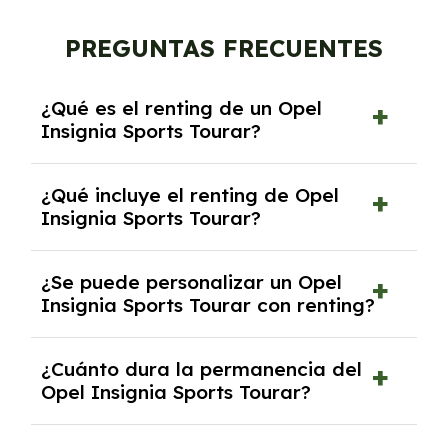
PREGUNTAS FRECUENTES
¿Qué es el renting de un Opel
Insignia Sports Tourar?
El renting de un Opel Insignia Sports Tourar
¿Qué incluye el renting de Opel
es un contrato de alquiler a largo plazo en el
Insignia Sports Tourar?
que pagas una cuota mensual fija por el uso
del coche durante un periodo determinado,
El renting incluye el uso y disfrute del coche,
generalmente entre 2 y 5 años.
¿Se puede personalizar un Opel
seguro a todo riesgo, mantenimiento,
Insignia Sports Tourar con renting?
reparaciones, impuestos, asistencia en
carretera y gestión de la documentación.
Sí, puedes personalizar el coche con ciertas
¿Cuánto dura la permanencia del
opciones y equipamiento adicional, siempre y
Opel Insignia Sports Tourar?
cuando lo pactes con la empresa de renting.
Puedes elegir la duración del contrato de