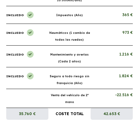
10.000km/año)
365 €
INCLUIDO
Impuestos (Año)
973 €
INCLUIDO
Neumáticos (1 cambio de
todas las ruedas)
1.216 €
INCLUIDO
Mantenimiento y averías
(Cada 2 años)
1.824 €
INCLUIDO
Seguro a todo riesgo sin
franquicia (Año)
-22.516 €
Venta del vehículo de 2ª
mano
35.760 €
COSTE TOTAL
42.653 €