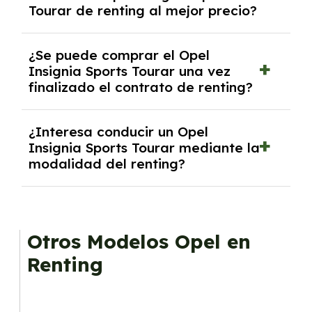
Tourar de renting al mejor precio?
inicial.
En nuestra página web podrás encontrar las
¿Se puede comprar el Opel
mejores ofertas de vehículos de renting con
Insignia Sports Tourar una vez
todos los gastos incluidos y sin pagar
finalizado el contrato de renting?
entradas.
Sí, en algunos casos, al final del contrato de
¿Interesa conducir un Opel
renting se puede adquirir el coche. En este
Insignia Sports Tourar mediante la
caso tendrán que analizar los años, la
modalidad del renting?
cantidad de kilómetros recorridos y el coste
del mercado actual.
El renting puede ser ventajoso si prefieres una
cuota fija mensual, sin preocuparte de
mantenimiento, seguro o depreciación, y si te
Otros Modelos Opel en
gusta cambiar de coche cada pocos años.
Renting