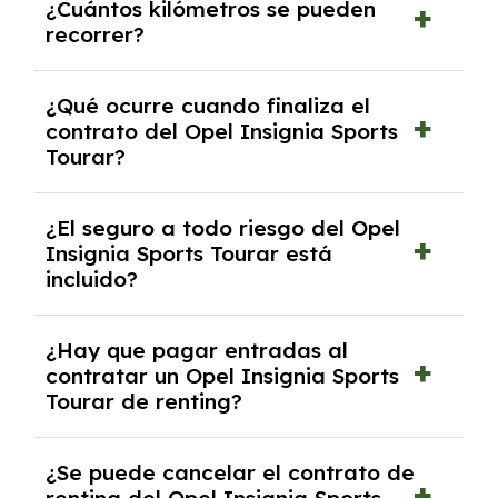
¿Cuántos kilómetros se pueden
renting, que normalmente varía entre 2 y 5
recorrer?
años.
El número de kilómetros está limitado por el
¿Qué ocurre cuando finaliza el
contrato y puede variar entre 10,000 y
contrato del Opel Insignia Sports
30,000 km anuales. Si excedes ese límite,
Tourar?
puede haber un cargo adicional.
Al finalizar el contrato, puedes devolver el
¿El seguro a todo riesgo del Opel
coche, renovarlo por uno nuevo o, en algunos
Insignia Sports Tourar está
casos, comprarlo a un precio previamente
incluido?
acordado.
Con el renting podrás disfrutar de un Opel
¿Hay que pagar entradas al
Insignia Sports Tourar con el seguro a todo
contratar un Opel Insignia Sports
riesgo sin franquicia incluido dentro de las
Tourar de renting?
cuotas mensuales.
No, con el renting tienes la ventaja de que no
¿Se puede cancelar el contrato de
tendrás que pagar ningún tipo de entrada