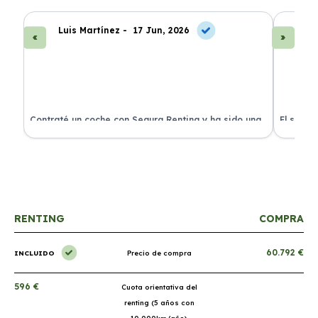
Luis Martínez -
17 Jun, 2026
A
ra
Contraté un coche con Segura Renting y ha sido una
El servi
experiencia fantástica. Todo incluido y sin sorpresas.
proceso 
RENTING
COMPRA
60.792 €
INCLUIDO
Precio de compra
596 €
Cuota orientativa del
renting (5 años con