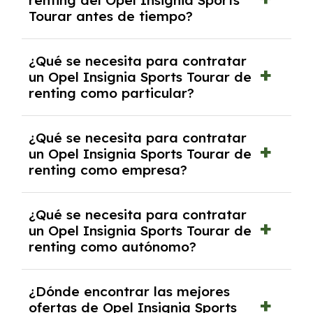
renting del Opel Insignia Sports
salvo en casos que lo exija el proveedor
Tourar antes de tiempo?
debido al resultado del estudio de viabilidad
económica.
Generalmente, puedes rescindir el contrato,
¿Qué se necesita para contratar
pero puede haber penalizaciones por
un Opel Insignia Sports Tourar de
cancelación anticipada. Es importante revisar
renting como particular?
las condiciones del contrato y hablar con un
experto que te asesore.
Se requiere DNI/NIE, justificante de ingresos
¿Qué se necesita para contratar
y, en algunos casos, una consulta de solvencia
un Opel Insignia Sports Tourar de
crediticia y un pago inicial.
renting como empresa?
Necesitarás el CIF de la empresa,
¿Qué se necesita para contratar
documentación financiera y, en algunos
un Opel Insignia Sports Tourar de
casos, un informe de solvencia de la empresa
renting como autónomo?
y un pago inicial.
Se necesita DNI/NIE, alta en el régimen de
¿Dónde encontrar las mejores
autónomos, justificante de ingresos y, en
ofertas de Opel Insignia Sports
algunos casos, un informe fiscal y un pago