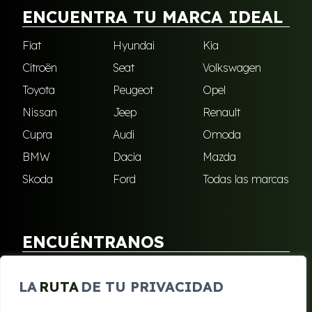
ENCUENTRA TU MARCA IDEAL
Fiat
Hyundai
Kia
Citroën
Seat
Volkswagen
Toyota
Peugeot
Opel
Nissan
Jeep
Renault
Cupra
Audi
Omoda
BMW
Dacia
Mazda
Skoda
Ford
Todas las marcas
ENCUÉNTRANOS
Puebla de Soto
San Javier
LA
RUTA
DE TU PRIVACIDAD
Sangonera Verde
Santa Cruz