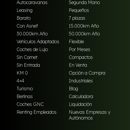
Autocaravanas
Segunda Mano
Leasing
Pequeños
Barato
7 plazas
Con Asnef
15.000km Año
30.000km Año
50.000km Año
Vehículos Adaptados
Flexible
Coches de Lujo
Por Meses
Sin Carnet
Compactos
Sin Entrada
En Venta
KM 0
Opción a Compra
4×4
Industriales
Turismo
Blog
Berlinas
Calculadora
Coches GNC
Liquidación
Renting Empleados
Nuevas Empresas y
Autónomos