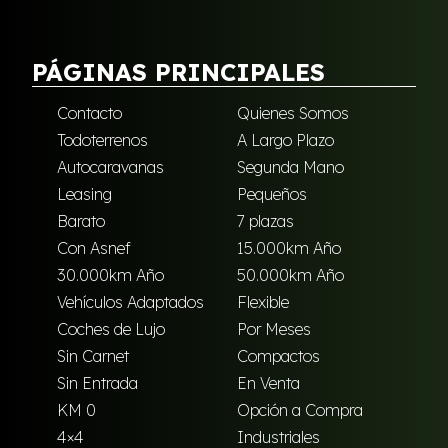
PÁGINAS PRINCIPALES
Contacto
Quienes Somos
Todoterrenos
A Largo Plazo
Autocaravanas
Segunda Mano
Leasing
Pequeños
Barato
7 plazas
Con Asnef
15.000km Año
30.000km Año
50.000km Año
Vehículos Adaptados
Flexible
Coches de Lujo
Por Meses
Sin Carnet
Compactos
Sin Entrada
En Venta
KM 0
Opción a Compra
4×4
Industriales