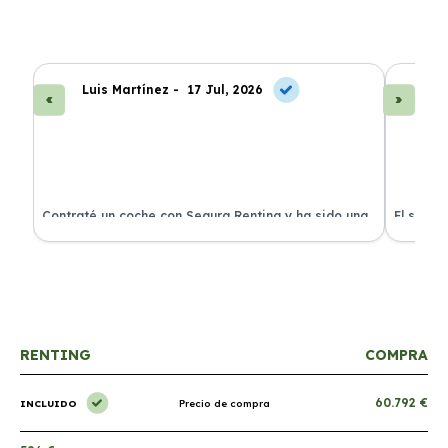
Luis Martínez -
17 Jul, 2026
A
ra
Contraté un coche con Segura Renting y ha sido una
El servi
experiencia fantástica. Todo incluido y sin sorpresas.
proceso 
RENTING
COMPRA
60.792 €
INCLUIDO
Precio de compra