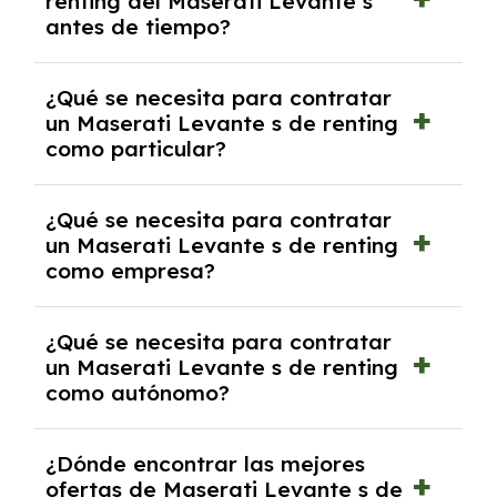
renting del Maserati Levante s
salvo en casos que lo exija el proveedor
antes de tiempo?
debido al resultado del estudio de viabilidad
económica.
Generalmente, puedes rescindir el contrato,
¿Qué se necesita para contratar
pero puede haber penalizaciones por
un Maserati Levante s de renting
cancelación anticipada. Es importante revisar
como particular?
las condiciones del contrato y hablar con un
experto que te asesore.
Se requiere DNI/NIE, justificante de ingresos
¿Qué se necesita para contratar
y, en algunos casos, una consulta de solvencia
un Maserati Levante s de renting
crediticia y un pago inicial.
como empresa?
Necesitarás el CIF de la empresa,
¿Qué se necesita para contratar
documentación financiera y, en algunos
un Maserati Levante s de renting
casos, un informe de solvencia de la empresa
como autónomo?
y un pago inicial.
Se necesita DNI/NIE, alta en el régimen de
¿Dónde encontrar las mejores
autónomos, justificante de ingresos y, en
ofertas de Maserati Levante s de
algunos casos, un informe fiscal y un pago