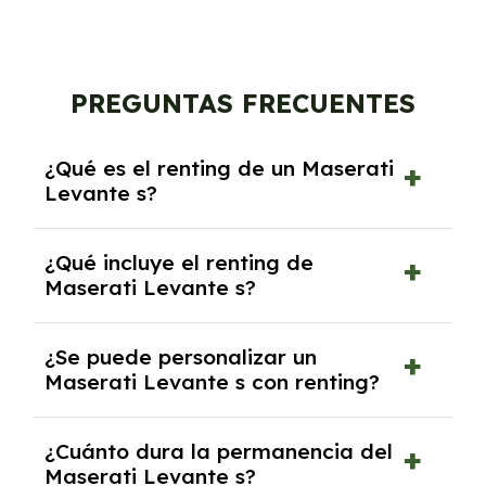
PREGUNTAS FRECUENTES
¿Qué es el renting de un Maserati
Levante s?
El renting de un Maserati Levante s es un
¿Qué incluye el renting de
contrato de alquiler a largo plazo en el que
Maserati Levante s?
pagas una cuota mensual fija por el uso del
coche durante un periodo determinado,
El renting incluye el uso y disfrute del coche,
generalmente entre 2 y 5 años.
¿Se puede personalizar un
seguro a todo riesgo, mantenimiento,
Maserati Levante s con renting?
reparaciones, impuestos, asistencia en
carretera y gestión de la documentación.
Sí, puedes personalizar el coche con ciertas
¿Cuánto dura la permanencia del
opciones y equipamiento adicional, siempre y
Maserati Levante s?
cuando lo pactes con la empresa de renting.