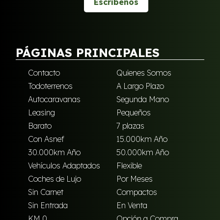
Escríbenos
PÁGINAS PRINCIPALES
Contacto
Quienes Somos
Todoterrenos
A Largo Plazo
Autocaravanas
Segunda Mano
Leasing
Pequeños
Barato
7 plazas
Con Asnef
15.000km Año
30.000km Año
50.000km Año
Vehículos Adaptados
Flexible
Coches de Lujo
Por Meses
Sin Carnet
Compactos
Sin Entrada
En Venta
KM 0
Opción a Compra