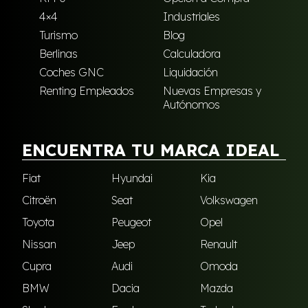
4×4
Industriales
Turismo
Blog
Berlinas
Calculadora
Coches GNC
Liquidación
Renting Empleados
Nuevas Empresas y
Autónomos
ENCUENTRA TU MARCA IDEAL
Fiat
Hyundai
Kia
Citroën
Seat
Volkswagen
Toyota
Peugeot
Opel
Nissan
Jeep
Renault
Cupra
Audi
Omoda
BMW
Dacia
Mazda