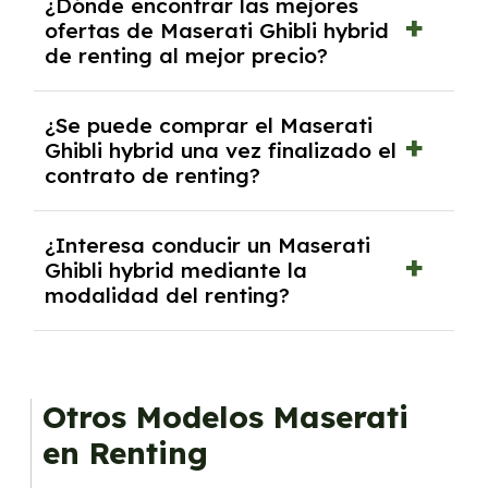
¿Dónde encontrar las mejores
autónomos, justificante de ingresos y, en
ofertas de Maserati Ghibli hybrid
algunos casos, un informe fiscal y un pago
de renting al mejor precio?
inicial.
En nuestra página web podrás encontrar las
¿Se puede comprar el Maserati
mejores ofertas de vehículos de renting con
Ghibli hybrid una vez finalizado el
todos los gastos incluidos y sin pagar
contrato de renting?
entradas.
Sí, en algunos casos, al final del contrato de
¿Interesa conducir un Maserati
renting se puede adquirir el coche. En este
Ghibli hybrid mediante la
caso tendrán que analizar los años, la
modalidad del renting?
cantidad de kilómetros recorridos y el coste
del mercado actual.
El renting puede ser ventajoso si prefieres una
cuota fija mensual, sin preocuparte de
mantenimiento, seguro o depreciación, y si te
Otros Modelos Maserati
gusta cambiar de coche cada pocos años.
en Renting