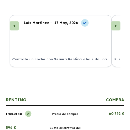
Luis Martínez -
17 May, 2026
A
ra
Contraté un coche con Segura Renting y ha sido una
El servi
experiencia fantástica. Todo incluido y sin sorpresas.
proceso 
RENTING
COMPRA
60.792 €
INCLUIDO
Precio de compra
596 €
Cuota orientativa del