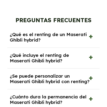
PREGUNTAS FRECUENTES
¿Qué es el renting de un Maserati
Ghibli hybrid?
El renting de un Maserati Ghibli hybrid es un
¿Qué incluye el renting de
contrato de alquiler a largo plazo en el que
Maserati Ghibli hybrid?
pagas una cuota mensual fija por el uso del
coche durante un periodo determinado,
El renting incluye el uso y disfrute del coche,
generalmente entre 2 y 5 años.
¿Se puede personalizar un
seguro a todo riesgo, mantenimiento,
Maserati Ghibli hybrid con renting?
reparaciones, impuestos, asistencia en
carretera y gestión de la documentación.
Sí, puedes personalizar el coche con ciertas
¿Cuánto dura la permanencia del
opciones y equipamiento adicional, siempre y
Maserati Ghibli hybrid?
cuando lo pactes con la empresa de renting.