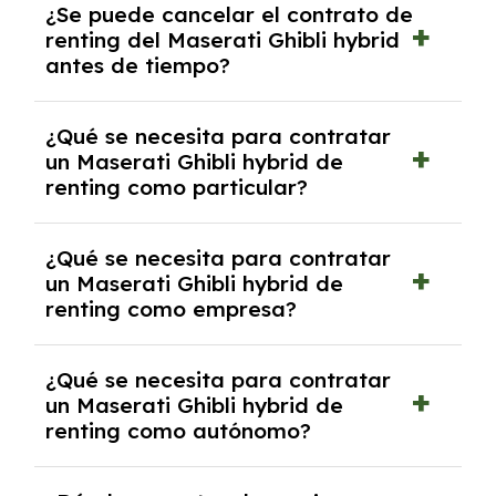
¿Se puede cancelar el contrato de
tendrás que pagar ningún tipo de entrada
renting del Maserati Ghibli hybrid
salvo en casos que lo exija el proveedor
antes de tiempo?
debido al resultado del estudio de viabilidad
económica.
Generalmente, puedes rescindir el contrato,
¿Qué se necesita para contratar
pero puede haber penalizaciones por
un Maserati Ghibli hybrid de
cancelación anticipada. Es importante revisar
renting como particular?
las condiciones del contrato y hablar con un
experto que te asesore.
Se requiere DNI/NIE, justificante de ingresos
¿Qué se necesita para contratar
y, en algunos casos, una consulta de solvencia
un Maserati Ghibli hybrid de
crediticia y un pago inicial.
renting como empresa?
Necesitarás el CIF de la empresa,
¿Qué se necesita para contratar
documentación financiera y, en algunos
un Maserati Ghibli hybrid de
casos, un informe de solvencia de la empresa
renting como autónomo?
y un pago inicial.
Se necesita DNI/NIE, alta en el régimen de