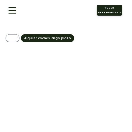
PEDIR
PRESUPUESTO
Alquiler coches largo plazo
Lynk & Co 01 Core
469€/Mes
Desde:
+ IVA
Híbrido
Automático
276cv
0
enchufable
5
20g/Km
0,9l/100km