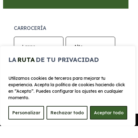
CARROCERÍA
Largo
Alto
4.545 mm
1.694 mm
LA
RUTA
DE TU PRIVACIDAD
Ancho
Maletero
Utilizamos cookies de terceros para mejorar tu
1860 mm
466
experiencia. Acepta la política de cookies haciendo click
en “Acepto”. Puedes configurar los ajustes en cualquier
PRESTACIONES
momento.
Velocidad
Personalizar
Rechazar todo
Aceptar todo
Cilindrada
máxima
Pedir Presupuesto
1.499 cc
200 km/h