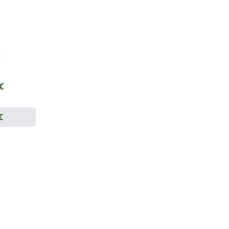
€
 €
€