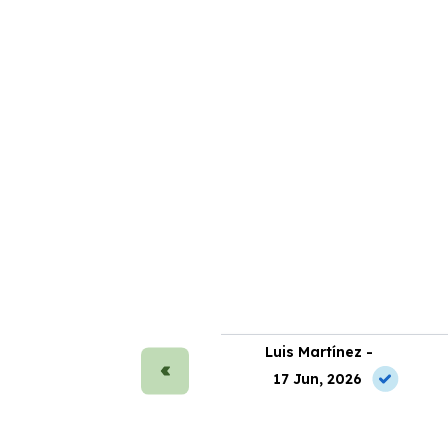
ra Sánchez -
Luis Martínez -
 Jun, 2026
17 Jun, 2026