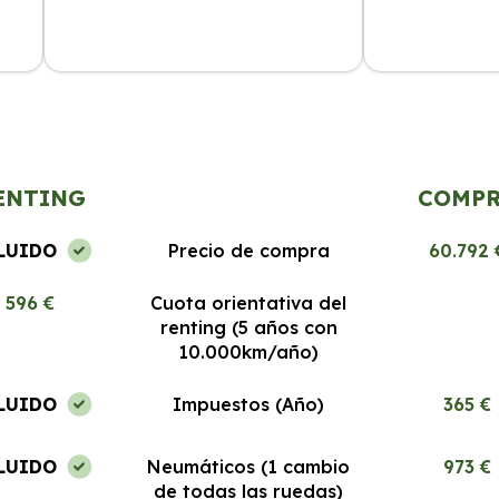
El servicio es excepcional, los coches
Segura Renting
a
nuevos y el proceso de renting es
desde el prime
muy fácil. Estoy encantada.
Recomendable 
ENTING
COMP
LUIDO
Precio de compra
60.792 
596 €
Cuota orientativa del
renting (5 años con
10.000km/año)
LUIDO
Impuestos (Año)
365 €
LUIDO
Neumáticos (1 cambio
973 €
de todas las ruedas)