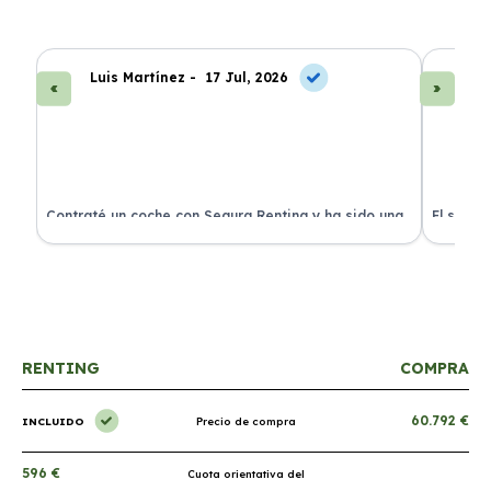
Luis Martínez -
17 Jul, 2026
A
ra
Contraté un coche con Segura Renting y ha sido una
El servi
experiencia fantástica. Todo incluido y sin sorpresas.
proceso 
RENTING
COMPRA
60.792 €
INCLUIDO
Precio de compra
596 €
Cuota orientativa del