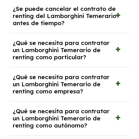
No, con el renting tienes la ventaja de que no
¿Se puede cancelar el contrato de
tendrás que pagar ningún tipo de entrada
renting del Lamborghini Temerario
salvo en casos que lo exija el proveedor
antes de tiempo?
debido al resultado del estudio de viabilidad
económica.
Generalmente, puedes rescindir el contrato,
¿Qué se necesita para contratar
pero puede haber penalizaciones por
un Lamborghini Temerario de
cancelación anticipada. Es importante revisar
renting como particular?
las condiciones del contrato y hablar con un
experto que te asesore.
Se requiere DNI/NIE, justificante de ingresos
¿Qué se necesita para contratar
y, en algunos casos, una consulta de solvencia
un Lamborghini Temerario de
crediticia y un pago inicial.
renting como empresa?
Necesitarás el CIF de la empresa,
¿Qué se necesita para contratar
documentación financiera y, en algunos
un Lamborghini Temerario de
casos, un informe de solvencia de la empresa
renting como autónomo?
y un pago inicial.