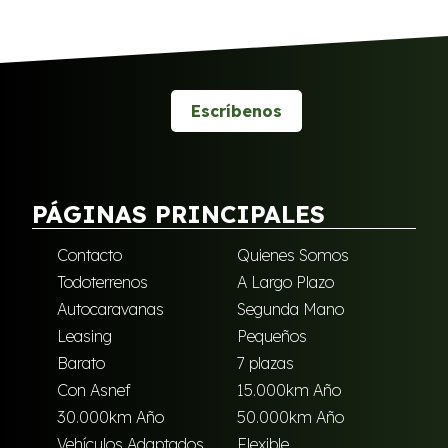
Escríbenos
PÁGINAS PRINCIPALES
Contacto
Quienes Somos
Todoterrenos
A Largo Plazo
Autocaravanas
Segunda Mano
Leasing
Pequeños
Barato
7 plazas
Con Asnef
15.000km Año
30.000km Año
50.000km Año
Vehículos Adaptados
Flexible