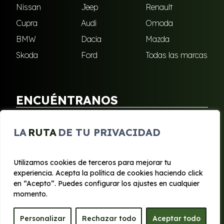
Nissan
Jeep
Renault
Cupra
Audi
Omoda
BMW
Dacia
Mazda
Skoda
Ford
Todas las marcas
ENCUÉNTRANOS
Puebla de Soto
San Javier
LA
RUTA
DE TU PRIVACIDAD
Sangonera Verde
Santa Cruz
Utilizamos cookies de terceros para mejorar tu
experiencia. Acepta la política de cookies haciendo click
© 2020 - 2026 Segura Renting
en “Acepto”. Puedes configurar los ajustes en cualquier
Aviso legal y Privacidad
|
Política de cookies
|
Términos
momento.
Personalizar
Rechazar todo
Aceptar todo