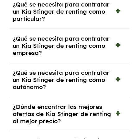
¿Qué se necesita para contratar
pero puede haber penalizaciones por
un Kia Stinger de renting como
cancelación anticipada. Es importante revisar
particular?
las condiciones del contrato y hablar con un
experto que te asesore.
Se requiere DNI/NIE, justificante de ingresos
¿Qué se necesita para contratar
y, en algunos casos, una consulta de solvencia
un Kia Stinger de renting como
crediticia y un pago inicial.
empresa?
Necesitarás el CIF de la empresa,
¿Qué se necesita para contratar
documentación financiera y, en algunos
un Kia Stinger de renting como
casos, un informe de solvencia de la empresa
autónomo?
y un pago inicial.
Se necesita DNI/NIE, alta en el régimen de
¿Dónde encontrar las mejores
autónomos, justificante de ingresos y, en
ofertas de Kia Stinger de renting
algunos casos, un informe fiscal y un pago
al mejor precio?
inicial.
En nuestra página web podrás encontrar las