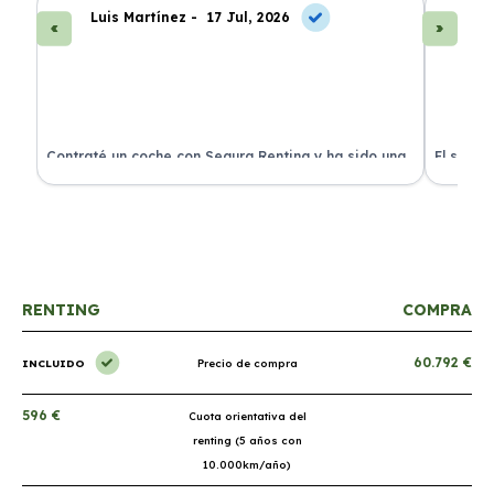
Luis Martínez -
17 Jul, 2026
A
ra
Contraté un coche con Segura Renting y ha sido una
El servi
experiencia fantástica. Todo incluido y sin sorpresas.
proceso 
RENTING
COMPRA
60.792 €
INCLUIDO
Precio de compra
596 €
Cuota orientativa del
renting (5 años con
10.000km/año)