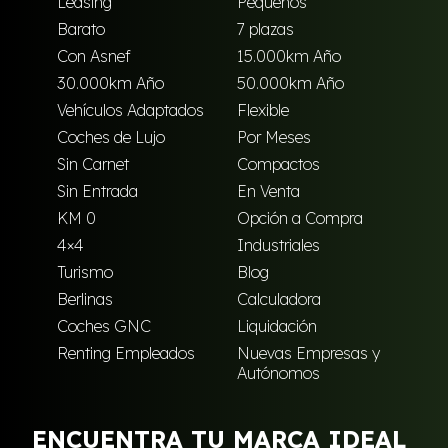
Leasing
Pequeños
Barato
7 plazas
Con Asnef
15.000km Año
30.000km Año
50.000km Año
Vehículos Adaptados
Flexible
Coches de Lujo
Por Meses
Sin Carnet
Compactos
Sin Entrada
En Venta
KM 0
Opción a Compra
4×4
Industriales
Turismo
Blog
Berlinas
Calculadora
Coches GNC
Liquidación
Renting Empleados
Nuevas Empresas y
Autónomos
ENCUENTRA TU MARCA IDEAL