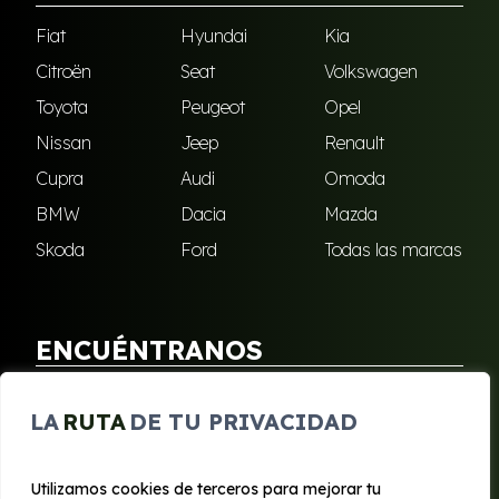
Fiat
Hyundai
Kia
Citroën
Seat
Volkswagen
Toyota
Peugeot
Opel
Nissan
Jeep
Renault
Cupra
Audi
Omoda
BMW
Dacia
Mazda
Skoda
Ford
Todas las marcas
ENCUÉNTRANOS
Puebla de Soto
San Javier
LA
RUTA
DE TU PRIVACIDAD
Sangonera Verde
Santa Cruz
Utilizamos cookies de terceros para mejorar tu