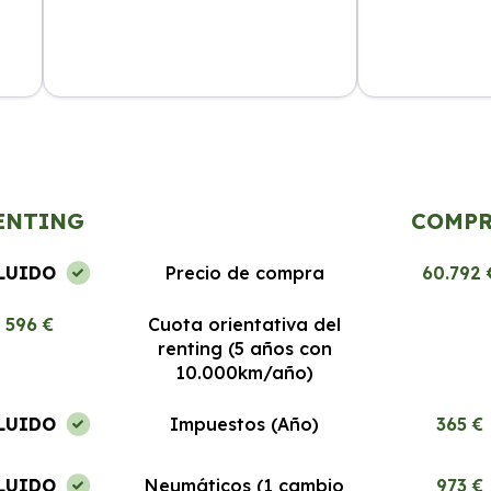
El servicio es excepcional, los coches
Segura Renting
a
nuevos y el proceso de renting es
desde el prime
muy fácil. Estoy encantada.
Recomendable 
ENTING
COMP
LUIDO
Precio de compra
60.792 
596 €
Cuota orientativa del
renting (5 años con
10.000km/año)
LUIDO
Impuestos (Año)
365 €
LUIDO
Neumáticos (1 cambio
973 €