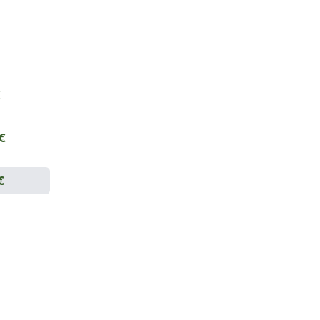
€
 €
€