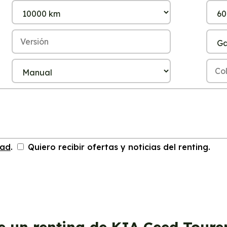
dad
.
Quiero recibir ofertas y noticias del renting.
e un renting de KIA Ceed Toure