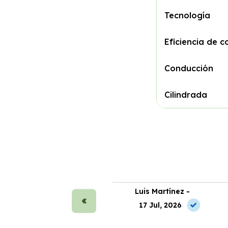
Tecnología
Eficiencia de c
Conducción
Cilindrada
ra Sánchez -
Luis Martínez -
 May, 2026
17 Jul, 2026