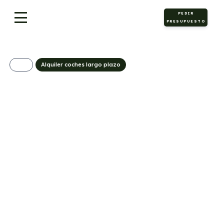
PEDIR
PRESUPUESTO
Alquiler coches largo plazo
KIA Sorento 2.2
CRDi Drive DCT 4×2
595€/Mes
Desde:
+ IVA
Diésel
Automático
194cv
C