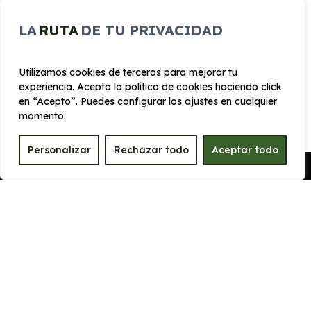
& Go)
Sensores de aparcamiento delanteros y
LA
RUTA
DE TU PRIVACIDAD
traseros
7 Plazas
Utilizamos cookies de terceros para mejorar tu
experiencia. Acepta la política de cookies haciendo click
en “Acepto”. Puedes configurar los ajustes en cualquier
momento.
CARROCERÍA
Personalizar
Rechazar todo
Aceptar todo
Pedir Presupuesto
Largo
Alto
4.815 mm
1.700 mm
Ancho
Maletero
1900 mm
608
PRESTACIONES