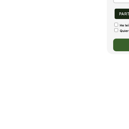
tintivo
Puertas
Emisiones
Consumo
C
5
154g/Km
6,8l/100km
PAR
He le
Quier