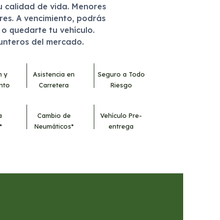
u calidad de vida. Menores
eres. A vencimiento, podrás
r o quedarte tu vehículo.
punteros del mercado.
n y
Asistencia en
Seguro a Todo
nto
Carretera
Riesgo
a
Cambio de
Vehículo Pre-
*
Neumáticos*
entrega