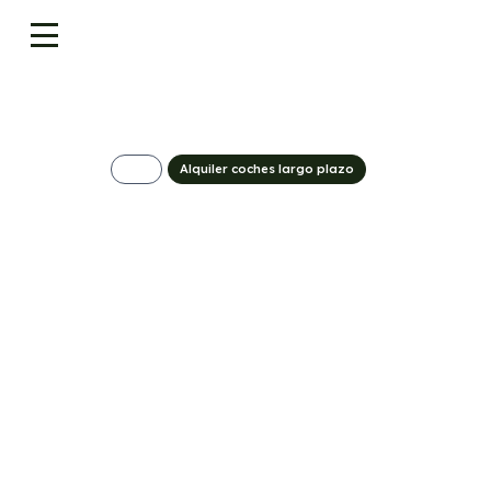
Alquiler coches largo plazo
Hyundai Tucson 
Klass
348€/Mes
Desde:
+ IVA