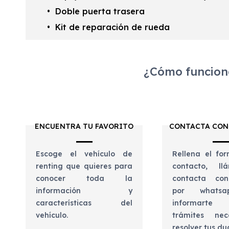
Doble puerta trasera
Kit de reparación de rueda
¿Cómo funciona
ENCUENTRA TU FAVORITO
CONTACTA CON
Escoge el vehículo de
Rellena el for
renting que quieres para
contacto, l
conocer toda la
contacta con
información y
por whats
características del
informart
vehículo.
trámites nec
resolver tus d