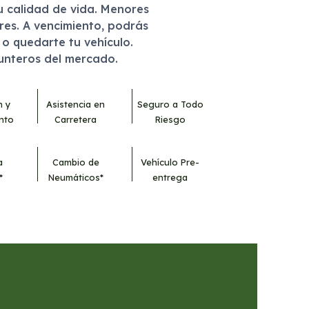
u calidad de vida. Menores
eres. A vencimiento, podrás
r o quedarte tu vehículo.
punteros del mercado.
n y
Asistencia en
Seguro a Todo
nto
Carretera
Riesgo
a
Cambio de
Vehículo Pre-
*
Neumáticos*
entrega