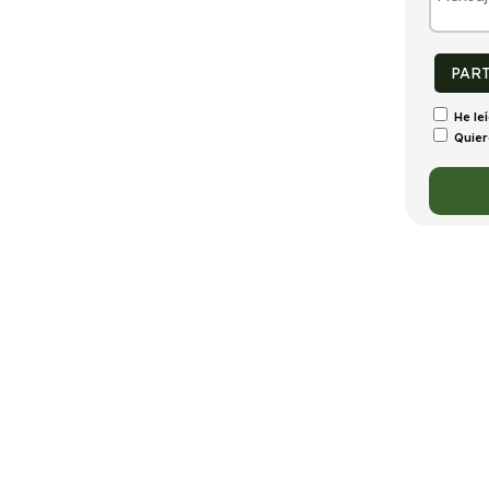
tintivo
Puertas
Emisiones
Consumo
C
4
137g/Km
5,2l/100km
PAR
He le
Quier