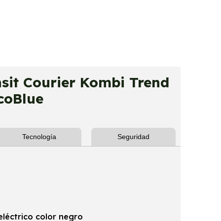
it Courier Kombi Trend
coBlue
Tecnología
Seguridad
eléctrico color negro