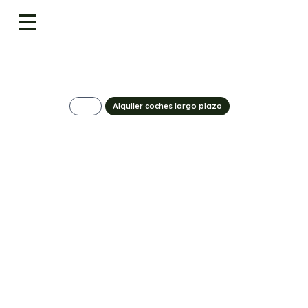
Alquiler coches largo plazo
BYD Seal 6 DM-I
Touring
555€/Mes
Desde:
+ IVA