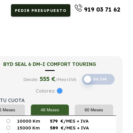
919 03 71 62
PEDIR PRESUPUESTO
BYD SEAL 6 DM-I COMFORT TOURING
555
€
Desde:
/Mes+IVA
Sin IVA
Colores:
 TU CUOTA
6 Meses
48 Meses
60 Meses
10000 Km
579
€/MES
+ IVA
15000 Km
589
€/MES
+ IVA