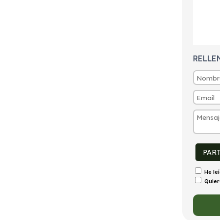
tintivo
Puertas
Emisiones
Consumo
0
5
38g/Km
1,7l/100km
RELLE
PAR
He le
Quier