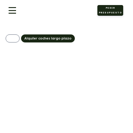
PEDIR
PRESUPUESTO
Alquiler coches largo plazo
BMW X2 sDrive20d
534€/Mes
Desde:
+ IVA
Diésel
Automático
163cv
ECO
5
120g/Km
4,5l/100km