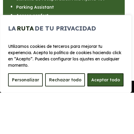
Parking Assistant
Acceso confort
LA
RUTA
DE TU PRIVACIDAD
Utilizamos cookies de terceros para mejorar tu
experiencia. Acepta la política de cookies haciendo click
CARROCERÍA
en “Acepto”. Puedes configurar los ajustes en cualquier
momento.
Largo
Alto
4.554 mm
1.590 mm
Personalizar
Rechazar todo
Aceptar todo
Pedir Presupuesto
Ancho
Maletero
1845 mm
515
PRESTACIONES