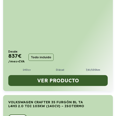
Desde:
837
€
Todo incluido
/mes+IVA
140cv
Diésel
7,6l/100km
VER PRODUCTO
VOLKSWAGEN CRAFTER 35 FURGÓN BL TA
L4H3 2.0 TDI 103KW (140CV) – ISOTERMO