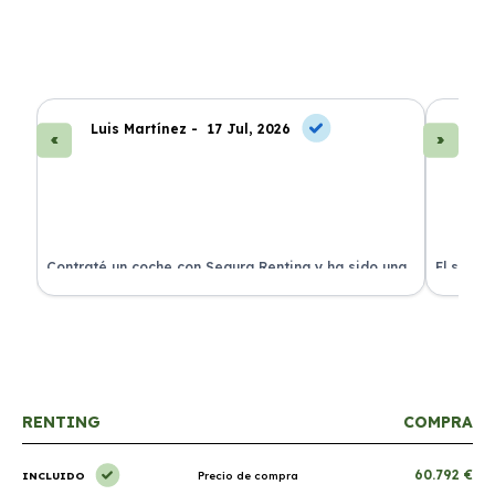
Luis Martínez -
17 Jul, 2026
A
ra
Contraté un coche con Segura Renting y ha sido una
El servi
experiencia fantástica. Todo incluido y sin sorpresas.
proceso 
RENTING
COMPRA
60.792 €
INCLUIDO
Precio de compra