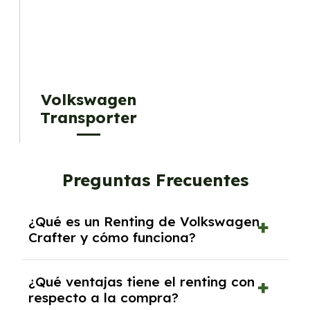
Volkswagen
Transporter
Preguntas Frecuentes
¿Qué es un Renting de Volkswagen
Crafter y cómo funciona?
El
Renting de Volkswagen Crafter
es una
¿Qué ventajas tiene el renting con
modalidad de alquiler a medio y largo plazo
respecto a la compra?