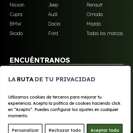
Nissan
Jeep
Renault
Cupra
Audi
Omoda
BMW
Dacia
Mazda
Skoda
Ford
Todas las marcas
ENCUÉNTRANOS
Puebla de Soto
San Javier
LA
RUTA
DE TU PRIVACIDAD
Sangonera Verde
Santa Cruz
Utilizamos cookies de terceros para mejorar tu
experiencia. Acepta la política de cookies haciendo click
© 2020 - 2026 Segura Renting
en “Acepto”. Puedes configurar los ajustes en cualquier
Aviso legal y Privacidad
|
Política de cookies
|
Términos
momento.
Personalizar
Rechazar todo
Aceptar todo