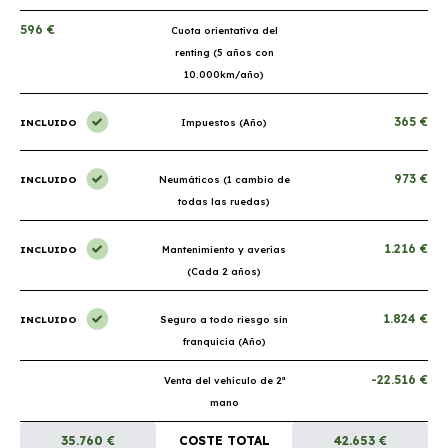
596 €
Cuota orientativa del
renting (5 años con
10.000km/año)
365 €
INCLUIDO
Impuestos (Año)
973 €
INCLUIDO
Neumáticos (1 cambio de
todas las ruedas)
1.216 €
INCLUIDO
Mantenimiento y averías
(Cada 2 años)
1.824 €
INCLUIDO
Seguro a todo riesgo sin
franquicia (Año)
-22.516 €
Venta del vehículo de 2ª
mano
35.760 €
COSTE TOTAL
42.653 €