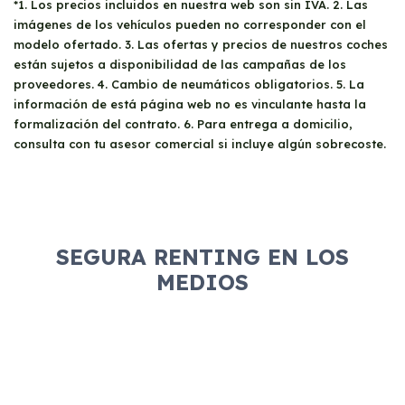
*1. Los precios incluidos en nuestra web son sin IVA. 2. Las
estricta, pero es necesario cumplir con ciertos
recibo bancario con IBAN y titular
. Además,
imágenes de los vehículos pueden no corresponder con el
requisitos. Se debe ser mayor de edad y tener
deberán presentar el
DNI del titular
y el
modelo ofertado. 3. Las ofertas y precios de nuestros coches
un
carnet de conducir válido
. Además, se
carnet de conducir principal
por las dos
están sujetos a disponibilidad de las campañas de los
requiere demostrar
solvencia económica
, lo
proveedores. 4. Cambio de neumáticos obligatorios. 5. La
caras.
que implica presentar documentos como
información de está página web no es vinculante hasta la
nóminas recientes o declaración de la renta.
formalización del contrato. 6. Para entrega a domicilio,
consulta con tu asesor comercial si incluye algún sobrecoste.
SEGURA RENTING EN LOS
MEDIOS