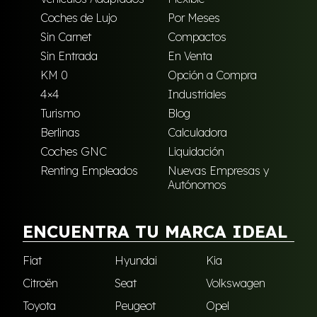
Coches de Lujo
Por Meses
Sin Carnet
Compactos
Sin Entrada
En Venta
KM 0
Opción a Compra
4×4
Industriales
Turismo
Blog
Berlinas
Calculadora
Coches GNC
Liquidación
Renting Empleados
Nuevas Empresas y
Autónomos
ENCUENTRA TU MARCA IDEAL
Fiat
Hyundai
Kia
Citroën
Seat
Volkswagen
Toyota
Peugeot
Opel