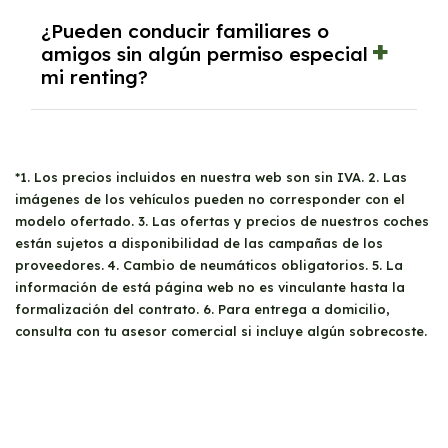
y la reducción de emisiones contaminantes.
vehículo
nuevo. Esto permite una gran
Para solicitar un
renting
en Murcia, las
¿Pueden conducir familiares o
flexibilidad para adaptarse a tus necesidades
empresas deben presentar la siguiente
amigos sin algún permiso especial
cambiantes.
mi renting?
documentación:
CIF de la empresa
,
DNI del
apoderado
,
balance de pérdidas y
ganancias
,
último impuesto de sociedades
,
Sí, tus
familiares y amigos
pueden conducir
resumen del IVA del año anterior
y
tu coche de
renting
siempre y cuando posean
trimestres del IVA del año en curso
. También
*1. Los precios incluidos en nuestra web son sin IVA. 2. Las
un
carné de conducir válido
. No hay
es necesario un
recibo bancario
que muestre
imágenes de los vehículos pueden no corresponder con el
restricciones específicas sobre quién puede
el IBAN y el titular.
modelo ofertado. 3. Las ofertas y precios de nuestros coches
utilizar el vehículo, pero se recomienda revisar
están sujetos a disponibilidad de las campañas de los
las condiciones del contrato para evitar
proveedores. 4. Cambio de neumáticos obligatorios. 5. La
sorpresas.
información de está página web no es vinculante hasta la
formalización del contrato. 6. Para entrega a domicilio,
consulta con tu asesor comercial si incluye algún sobrecoste.