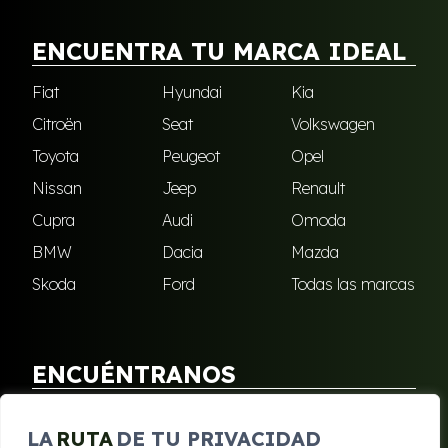
ENCUENTRA TU MARCA IDEAL
Fiat
Hyundai
Kia
Citroën
Seat
Volkswagen
Toyota
Peugeot
Opel
Nissan
Jeep
Renault
Cupra
Audi
Omoda
BMW
Dacia
Mazda
Skoda
Ford
Todas las marcas
ENCUÉNTRANOS
Puebla de Soto
San Javier
LA
RUTA
DE TU PRIVACIDAD
Sangonera Verde
Santa Cruz