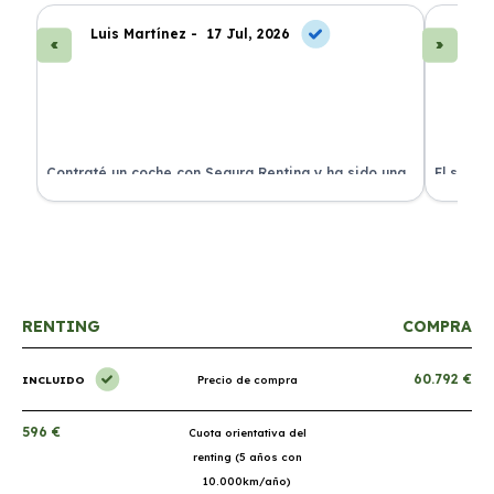
Luis Martínez -
17 Jul, 2026
A
ra
Contraté un coche con Segura Renting y ha sido una
El servi
experiencia fantástica. Todo incluido y sin sorpresas.
proceso 
RENTING
COMPRA
60.792 €
INCLUIDO
Precio de compra
596 €
Cuota orientativa del
renting (5 años con
10.000km/año)