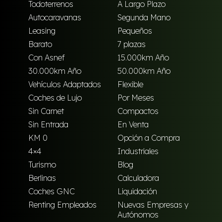
Todoterrenos
A Largo Plazo
Autocaravanas
Segunda Mano
Leasing
Pequeños
Barato
7 plazas
Con Asnef
15.000km Año
30.000km Año
50.000km Año
Vehículos Adaptados
Flexible
Coches de Lujo
Por Meses
Sin Carnet
Compactos
Sin Entrada
En Venta
KM 0
Opción a Compra
4×4
Industriales
Turismo
Blog
Berlinas
Calculadora
Coches GNC
Liquidación
Renting Empleados
Nuevas Empresas y
Autónomos