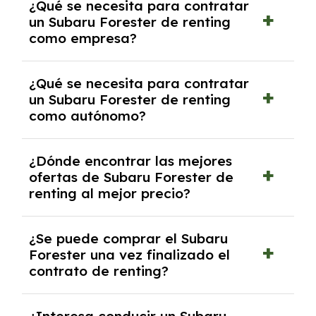
¿Qué se necesita para contratar
y, en algunos casos, una consulta de solvencia
un Subaru Forester de renting
crediticia y un pago inicial.
como empresa?
Necesitarás el CIF de la empresa,
¿Qué se necesita para contratar
documentación financiera y, en algunos
un Subaru Forester de renting
casos, un informe de solvencia de la empresa
como autónomo?
y un pago inicial.
Se necesita DNI/NIE, alta en el régimen de
¿Dónde encontrar las mejores
autónomos, justificante de ingresos y, en
ofertas de Subaru Forester de
algunos casos, un informe fiscal y un pago
renting al mejor precio?
inicial.
En nuestra página web podrás encontrar las
¿Se puede comprar el Subaru
mejores ofertas de vehículos de renting con
Forester una vez finalizado el
todos los gastos incluidos y sin pagar
contrato de renting?
entradas.
Sí, en algunos casos, al final del contrato de