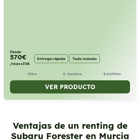
Desde:
570
€
Entrega rápida
Todo incluido
/mes+IVA
150cv
H. Gasolina
8,1l/100km
VER PRODUCTO
Ventajas de un renting de
Subaru Forester en Murcia