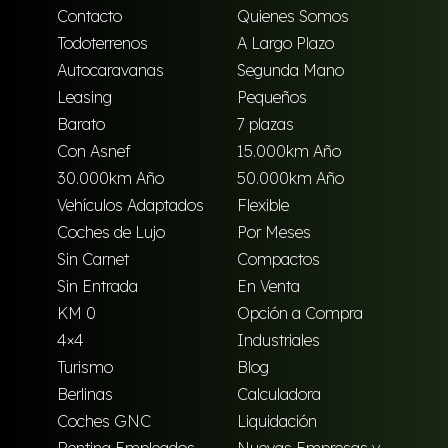
Contacto
Quienes Somos
Todoterrenos
A Largo Plazo
Autocaravanas
Segunda Mano
Leasing
Pequeños
Barato
7 plazas
Con Asnef
15.000km Año
30.000km Año
50.000km Año
Vehículos Adaptados
Flexible
Coches de Lujo
Por Meses
Sin Carnet
Compactos
Sin Entrada
En Venta
KM 0
Opción a Compra
4×4
Industriales
Turismo
Blog
Berlinas
Calculadora
Coches GNC
Liquidación
Renting Empleados
Nuevas Empresas y