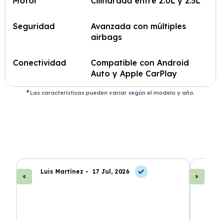
Motor
Cilindrada entre 2.0L y 2.5L
Seguridad
Avanzada con múltiples
airbags
Conectividad
Compatible con Android
Auto y Apple CarPlay
Las características pueden variar según el modelo y año.
Luis Martínez -
17 Jul, 2026
A