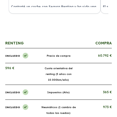
ra
Contraté un coche con Segura Renting y ha sido una
El servi
experiencia fantástica. Todo incluido y sin sorpresas.
proceso 
RENTING
COMPRA
60.792 €
INCLUIDO
Precio de compra
596 €
Cuota orientativa del
renting (5 años con
10.000km/año)
365 €
INCLUIDO
Impuestos (Año)
973 €
INCLUIDO
Neumáticos (1 cambio de
todas las ruedas)