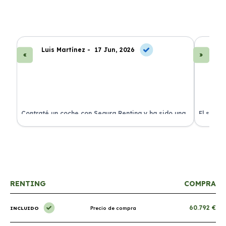
Luis Martínez -
17 Jun, 2026
A
ra
Contraté un coche con Segura Renting y ha sido una
El servi
experiencia fantástica. Todo incluido y sin sorpresas.
proceso 
RENTING
COMPRA
60.792 €
INCLUIDO
Precio de compra