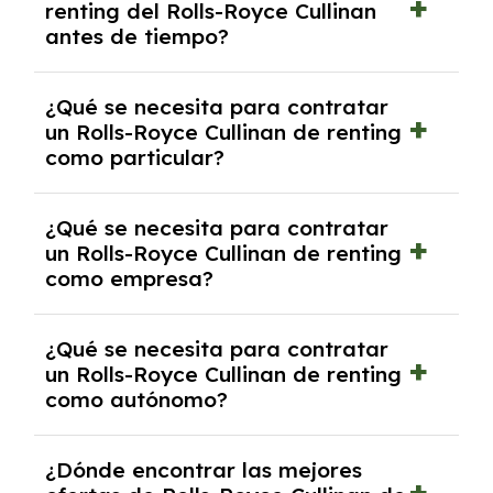
renting del Rolls-Royce Cullinan
salvo en casos que lo exija el proveedor
antes de tiempo?
debido al resultado del estudio de viabilidad
económica.
Generalmente, puedes rescindir el contrato,
¿Qué se necesita para contratar
pero puede haber penalizaciones por
un Rolls-Royce Cullinan de renting
cancelación anticipada. Es importante revisar
como particular?
las condiciones del contrato y hablar con un
experto que te asesore.
Se requiere DNI/NIE, justificante de ingresos
¿Qué se necesita para contratar
y, en algunos casos, una consulta de solvencia
un Rolls-Royce Cullinan de renting
crediticia y un pago inicial.
como empresa?
Necesitarás el CIF de la empresa,
¿Qué se necesita para contratar
documentación financiera y, en algunos
un Rolls-Royce Cullinan de renting
casos, un informe de solvencia de la empresa
como autónomo?
y un pago inicial.
Se necesita DNI/NIE, alta en el régimen de
¿Dónde encontrar las mejores
autónomos, justificante de ingresos y, en