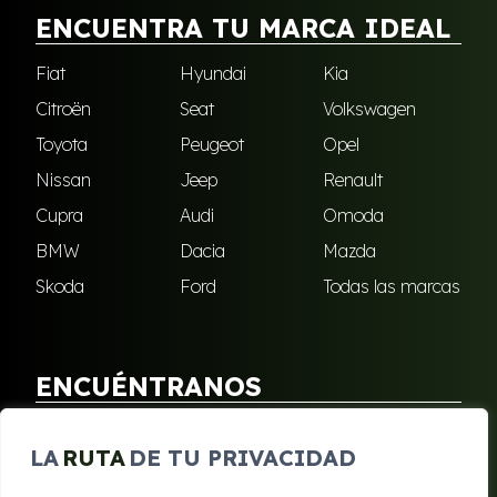
ENCUENTRA TU MARCA IDEAL
Fiat
Hyundai
Kia
Citroën
Seat
Volkswagen
Toyota
Peugeot
Opel
Nissan
Jeep
Renault
Cupra
Audi
Omoda
BMW
Dacia
Mazda
Skoda
Ford
Todas las marcas
ENCUÉNTRANOS
Puebla de Soto
San Javier
LA
RUTA
DE TU PRIVACIDAD
Sangonera Verde
Santa Cruz