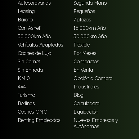
Autocaravanas
Segunda Mano
Leasing
Pequeños
Barato
7 plazas
Con Asnef
15.000km Año
30.000km Año
50.000km Año
Vehículos Adaptados
Flexible
Coches de Lujo
Por Meses
Sin Carnet
Compactos
Sin Entrada
En Venta
KM 0
Opción a Compra
4×4
Industriales
Turismo
Blog
Berlinas
Calculadora
Coches GNC
Liquidación
Renting Empleados
Nuevas Empresas y
Autónomos