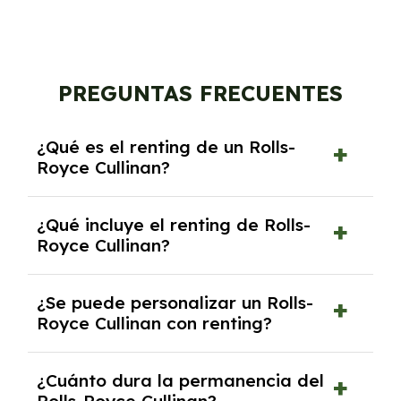
PREGUNTAS FRECUENTES
¿Qué es el renting de un Rolls-
Royce Cullinan?
El renting de un Rolls-Royce Cullinan es un
¿Qué incluye el renting de Rolls-
contrato de alquiler a largo plazo en el que
Royce Cullinan?
pagas una cuota mensual fija por el uso del
coche durante un periodo determinado,
El renting incluye el uso y disfrute del coche,
generalmente entre 2 y 5 años.
¿Se puede personalizar un Rolls-
seguro a todo riesgo, mantenimiento,
Royce Cullinan con renting?
reparaciones, impuestos, asistencia en
carretera y gestión de la documentación.
Sí, puedes personalizar el coche con ciertas
¿Cuánto dura la permanencia del
opciones y equipamiento adicional, siempre y