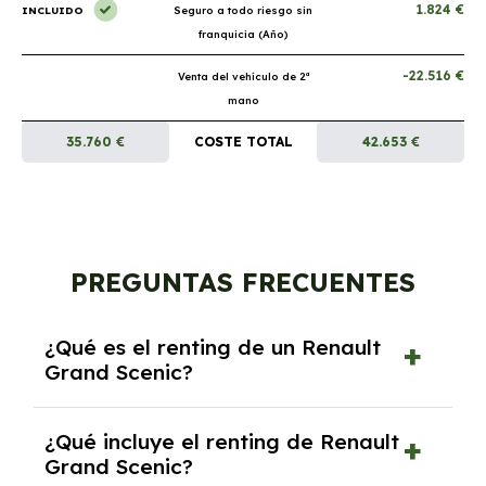
1.824 €
INCLUIDO
Seguro a todo riesgo sin
franquicia (Año)
-22.516 €
Venta del vehículo de 2ª
mano
35.760 €
COSTE TOTAL
42.653 €
PREGUNTAS FRECUENTES
¿Qué es el renting de un Renault
Grand Scenic?
El renting de un Renault Grand Scenic es un
¿Qué incluye el renting de Renault
contrato de alquiler a largo plazo en el que
Grand Scenic?
pagas una cuota mensual fija por el uso del