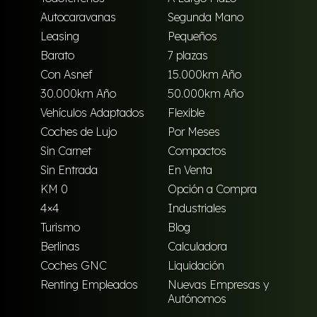
Autocaravanas
Segunda Mano
Leasing
Pequeños
Barato
7 plazas
Con Asnef
15.000km Año
30.000km Año
50.000km Año
Vehículos Adaptados
Flexible
Coches de Lujo
Por Meses
Sin Carnet
Compactos
Sin Entrada
En Venta
KM 0
Opción a Compra
4×4
Industriales
Turismo
Blog
Berlinas
Calculadora
Coches GNC
Liquidación
Renting Empleados
Nuevas Empresas y
Autónomos