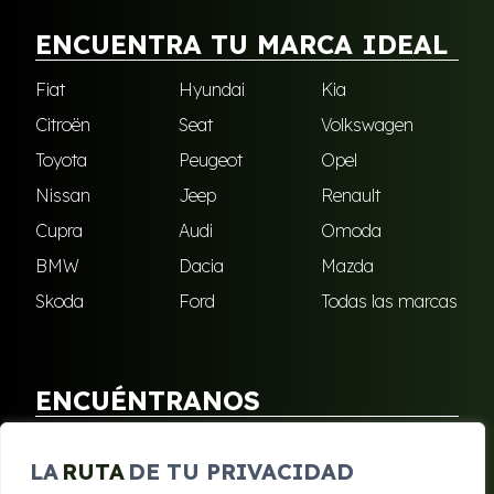
ENCUENTRA TU MARCA IDEAL
Fiat
Hyundai
Kia
Citroën
Seat
Volkswagen
Toyota
Peugeot
Opel
Nissan
Jeep
Renault
Cupra
Audi
Omoda
BMW
Dacia
Mazda
Skoda
Ford
Todas las marcas
ENCUÉNTRANOS
Puebla de Soto
San Javier
LA
RUTA
DE TU PRIVACIDAD
Sangonera Verde
Santa Cruz