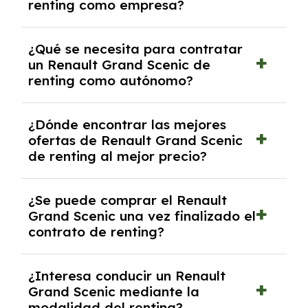
renting como empresa?
Necesitarás el CIF de la empresa,
¿Qué se necesita para contratar
documentación financiera y, en algunos
un Renault Grand Scenic de
casos, un informe de solvencia de la empresa
renting como autónomo?
y un pago inicial.
Se necesita DNI/NIE, alta en el régimen de
¿Dónde encontrar las mejores
autónomos, justificante de ingresos y, en
ofertas de Renault Grand Scenic
algunos casos, un informe fiscal y un pago
de renting al mejor precio?
inicial.
En nuestra página web podrás encontrar las
¿Se puede comprar el Renault
mejores ofertas de vehículos de renting con
Grand Scenic una vez finalizado el
todos los gastos incluidos y sin pagar
contrato de renting?
entradas.
Sí, en algunos casos, al final del contrato de
¿Interesa conducir un Renault
renting se puede adquirir el coche. En este
Grand Scenic mediante la
caso tendrán que analizar los años, la
modalidad del renting?