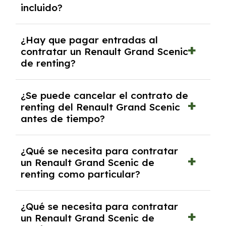
incluido?
acordado.
Con el renting podrás disfrutar de un Renault
¿Hay que pagar entradas al
Grand Scenic con el seguro a todo riesgo sin
contratar un Renault Grand Scenic
franquicia incluido dentro de las cuotas
de renting?
mensuales.
No, con el renting tienes la ventaja de que no
¿Se puede cancelar el contrato de
tendrás que pagar ningún tipo de entrada
renting del Renault Grand Scenic
salvo en casos que lo exija el proveedor
antes de tiempo?
debido al resultado del estudio de viabilidad
económica.
Generalmente, puedes rescindir el contrato,
¿Qué se necesita para contratar
pero puede haber penalizaciones por
un Renault Grand Scenic de
cancelación anticipada. Es importante revisar
renting como particular?
las condiciones del contrato y hablar con un
experto que te asesore.
Se requiere DNI/NIE, justificante de ingresos
¿Qué se necesita para contratar
y, en algunos casos, una consulta de solvencia
un Renault Grand Scenic de
crediticia y un pago inicial.