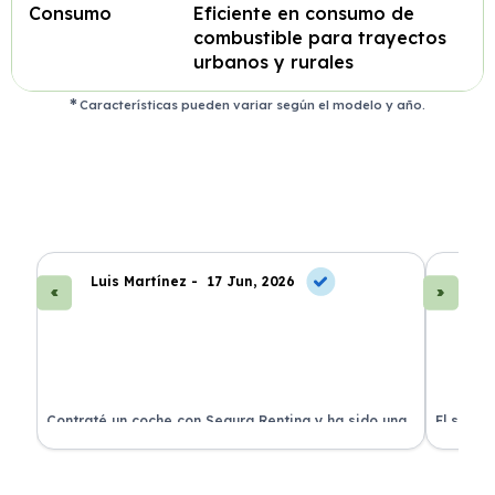
Consumo
Eficiente en consumo de
combustible para trayectos
urbanos y rurales
Características pueden variar según el modelo y año.
Luis Martínez -
17 Jun, 2026
A
ra
Contraté un coche con Segura Renting y ha sido una
El servi
experiencia fantástica. Todo incluido y sin sorpresas.
proceso 