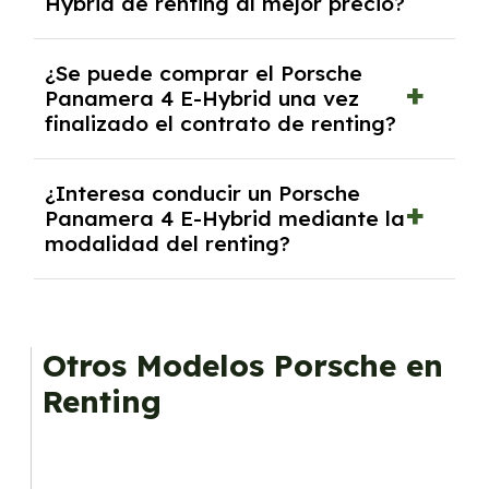
Hybrid de renting al mejor precio?
inicial.
En nuestra página web podrás encontrar las
¿Se puede comprar el Porsche
mejores ofertas de vehículos de renting con
Panamera 4 E-Hybrid una vez
todos los gastos incluidos y sin pagar
finalizado el contrato de renting?
entradas.
Sí, en algunos casos, al final del contrato de
¿Interesa conducir un Porsche
renting se puede adquirir el coche. En este
Panamera 4 E-Hybrid mediante la
caso tendrán que analizar los años, la
modalidad del renting?
cantidad de kilómetros recorridos y el coste
del mercado actual.
El renting puede ser ventajoso si prefieres una
cuota fija mensual, sin preocuparte de
mantenimiento, seguro o depreciación, y si te
Otros Modelos Porsche en
gusta cambiar de coche cada pocos años.
Renting