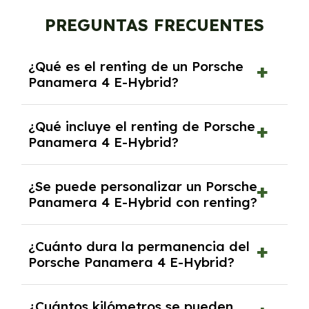
PREGUNTAS FRECUENTES
¿Qué es el renting de un Porsche
Panamera 4 E-Hybrid?
El renting de un Porsche Panamera 4 E-Hybrid
¿Qué incluye el renting de Porsche
es un contrato de alquiler a largo plazo en el
Panamera 4 E-Hybrid?
que pagas una cuota mensual fija por el uso
del coche durante un periodo determinado,
El renting incluye el uso y disfrute del coche,
generalmente entre 2 y 5 años.
¿Se puede personalizar un Porsche
seguro a todo riesgo, mantenimiento,
Panamera 4 E-Hybrid con renting?
reparaciones, impuestos, asistencia en
carretera y gestión de la documentación.
Sí, puedes personalizar el coche con ciertas
¿Cuánto dura la permanencia del
opciones y equipamiento adicional, siempre y
Porsche Panamera 4 E-Hybrid?
cuando lo pactes con la empresa de renting.
Puedes elegir la duración del contrato de
¿Cuántos kilómetros se pueden