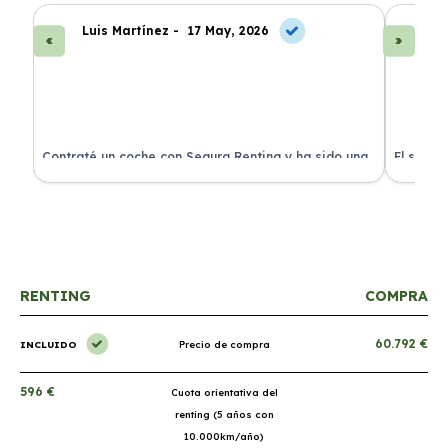
Luis Martínez -
17 May, 2026
A
ra
Contraté un coche con Segura Renting y ha sido una
El servi
experiencia fantástica. Todo incluido y sin sorpresas.
proceso 
RENTING
COMPRA
60.792 €
INCLUIDO
Precio de compra
596 €
Cuota orientativa del
renting (5 años con
10.000km/año)