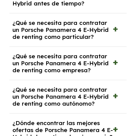
Hybrid antes de tiempo?
debido al resultado del estudio de viabilidad
económica.
Generalmente, puedes rescindir el contrato,
¿Qué se necesita para contratar
pero puede haber penalizaciones por
un Porsche Panamera 4 E-Hybrid
cancelación anticipada. Es importante revisar
de renting como particular?
las condiciones del contrato y hablar con un
experto que te asesore.
Se requiere DNI/NIE, justificante de ingresos
¿Qué se necesita para contratar
y, en algunos casos, una consulta de solvencia
un Porsche Panamera 4 E-Hybrid
crediticia y un pago inicial.
de renting como empresa?
Necesitarás el CIF de la empresa,
¿Qué se necesita para contratar
documentación financiera y, en algunos
un Porsche Panamera 4 E-Hybrid
casos, un informe de solvencia de la empresa
de renting como autónomo?
y un pago inicial.
Se necesita DNI/NIE, alta en el régimen de
¿Dónde encontrar las mejores
autónomos, justificante de ingresos y, en
ofertas de Porsche Panamera 4 E-
algunos casos, un informe fiscal y un pago