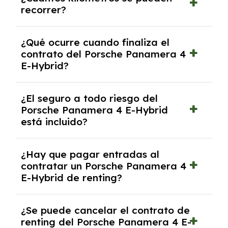
renting, que normalmente varía entre 2 y 5
recorrer?
años.
El número de kilómetros está limitado por el
¿Qué ocurre cuando finaliza el
contrato y puede variar entre 10,000 y
contrato del Porsche Panamera 4
30,000 km anuales. Si excedes ese límite,
E-Hybrid?
puede haber un cargo adicional.
Al finalizar el contrato, puedes devolver el
¿El seguro a todo riesgo del
coche, renovarlo por uno nuevo o, en algunos
Porsche Panamera 4 E-Hybrid
casos, comprarlo a un precio previamente
está incluido?
acordado.
Con el renting podrás disfrutar de un Porsche
¿Hay que pagar entradas al
Panamera 4 E-Hybrid con el seguro a todo
contratar un Porsche Panamera 4
riesgo sin franquicia incluido dentro de las
E-Hybrid de renting?
cuotas mensuales.
No, con el renting tienes la ventaja de que no
¿Se puede cancelar el contrato de
tendrás que pagar ningún tipo de entrada
renting del Porsche Panamera 4 E-
salvo en casos que lo exija el proveedor