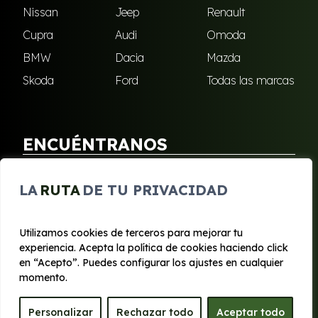
Nissan
Jeep
Renault
Cupra
Audi
Omoda
BMW
Dacia
Mazda
Skoda
Ford
Todas las marcas
ENCUÉNTRANOS
Puebla de Soto
San Javier
LA
RUTA
DE TU PRIVACIDAD
Sangonera Verde
Santa Cruz
Utilizamos cookies de terceros para mejorar tu
experiencia. Acepta la política de cookies haciendo click
© 2020 - 2026 Segura Renting
en “Acepto”. Puedes configurar los ajustes en cualquier
Aviso legal y Privacidad
|
Política de cookies
|
Términos
momento.
Personalizar
Rechazar todo
Aceptar todo