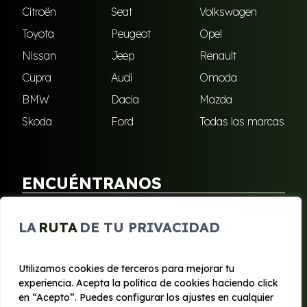
Citroën
Seat
Volkswagen
Toyota
Peugeot
Opel
Nissan
Jeep
Renault
Cupra
Audi
Omoda
BMW
Dacia
Mazda
Skoda
Ford
Todas las marcas
ENCUÉNTRANOS
Puebla de Soto
San Javier
LA
RUTA
DE TU PRIVACIDAD
Sangonera Verde
Santa Cruz
Utilizamos cookies de terceros para mejorar tu
experiencia. Acepta la política de cookies haciendo click
© 2020 - 2026 Segura Renting
en “Acepto”. Puedes configurar los ajustes en cualquier