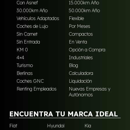
Con Asnef
15.000km Año
30.000km Año
50.000km Año
Vehículos Adaptados
Flexible
Coches de Lujo
Por Meses
Sin Carnet
Compactos
Sin Entrada
En Venta
KM 0
Opción a Compra
4×4
Industriales
Turismo
Blog
Berlinas
Calculadora
Coches GNC
Liquidación
Renting Empleados
Nuevas Empresas y
Autónomos
ENCUENTRA TU MARCA IDEAL
Fiat
Hyundai
Kia