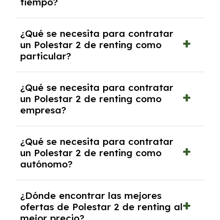
tiempo?
debido al resultado del estudio de viabilidad
económica.
Generalmente, puedes rescindir el contrato,
¿Qué se necesita para contratar
pero puede haber penalizaciones por
un Polestar 2 de renting como
cancelación anticipada. Es importante revisar
particular?
las condiciones del contrato y hablar con un
experto que te asesore.
Se requiere DNI/NIE, justificante de ingresos
¿Qué se necesita para contratar
y, en algunos casos, una consulta de solvencia
un Polestar 2 de renting como
crediticia y un pago inicial.
empresa?
Necesitarás el CIF de la empresa,
¿Qué se necesita para contratar
documentación financiera y, en algunos
un Polestar 2 de renting como
casos, un informe de solvencia de la empresa
autónomo?
y un pago inicial.
Se necesita DNI/NIE, alta en el régimen de
¿Dónde encontrar las mejores
autónomos, justificante de ingresos y, en
ofertas de Polestar 2 de renting al
algunos casos, un informe fiscal y un pago
mejor precio?