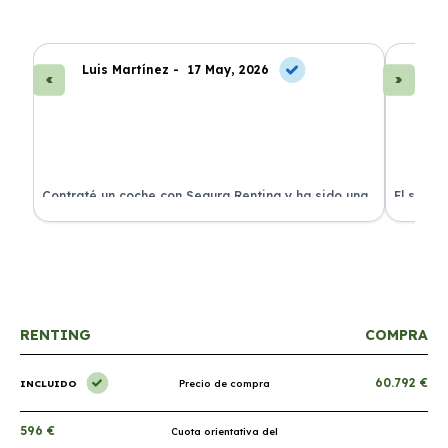
Luis Martínez -
17 May, 2026
A
ra
Contraté un coche con Segura Renting y ha sido una
El servi
experiencia fantástica. Todo incluido y sin sorpresas.
proceso 
RENTING
COMPRA
60.792 €
INCLUIDO
Precio de compra
596 €
Cuota orientativa del