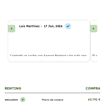
Luis Martínez -
17 Jun, 2026
A
ra
Contraté un coche con Segura Renting y ha sido una
El servi
experiencia fantástica. Todo incluido y sin sorpresas.
proceso 
RENTING
COMPRA
60.792 €
INCLUIDO
Precio de compra