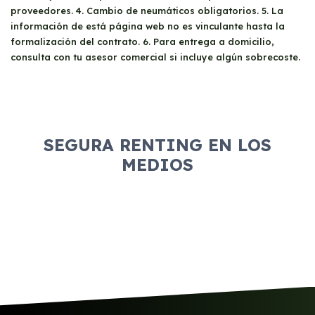
condiciones del contrato antes de compartirlo
proveedores. 4. Cambio de neumáticos obligatorios. 5. La
para evitar sorpresas. Esto te ofrece la
información de está página web no es vinculante hasta la
libertad de compartir el vehículo con
formalización del contrato. 6. Para entrega a domicilio,
confianza.
consulta con tu asesor comercial si incluye algún sobrecoste.
SEGURA RENTING EN LOS
MEDIOS