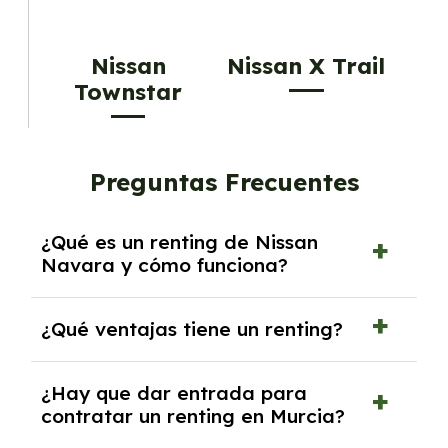
Nissan
Nissan X Trail
Townstar
Preguntas Frecuentes
¿Qué es un renting de Nissan
Navara y cómo funciona?
El
renting de Nissan Navara
es un servicio de
¿Qué ventajas tiene un renting?
alquiler a medio y largo plazo que permite
disfrutar de este vehículo sin necesidad de
El
renting
ofrece múltiples ventajas. Entre
¿Hay que dar entrada para
realizar una gran inversión inicial. Funciona a
ellas se encuentran la posibilidad de conducir
contratar un renting en Murcia?
través del pago de cuotas mensuales que
vehículos nuevos
sin preocuparse por
incluyen todos los gastos asociados al coche,