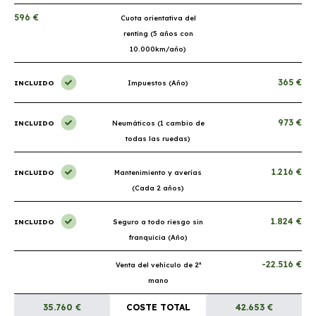
596 €
Cuota orientativa del
renting (5 años con
10.000km/año)
365 €
INCLUIDO
Impuestos (Año)
973 €
INCLUIDO
Neumáticos (1 cambio de
todas las ruedas)
1.216 €
INCLUIDO
Mantenimiento y averías
(Cada 2 años)
1.824 €
INCLUIDO
Seguro a todo riesgo sin
franquicia (Año)
-22.516 €
Venta del vehículo de 2ª
mano
35.760 €
COSTE TOTAL
42.653 €