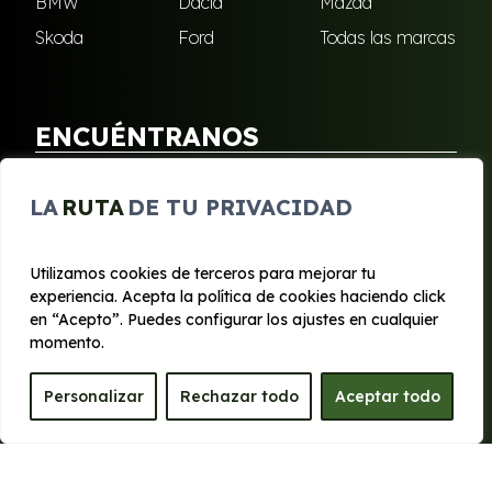
BMW
Dacia
Mazda
Skoda
Ford
Todas las marcas
ENCUÉNTRANOS
Puebla de Soto
San Javier
LA
RUTA
DE TU PRIVACIDAD
Sangonera Verde
Santa Cruz
Utilizamos cookies de terceros para mejorar tu
experiencia. Acepta la política de cookies haciendo click
© 2020 - 2026 Segura Renting
en “Acepto”. Puedes configurar los ajustes en cualquier
Aviso legal y Privacidad
|
Política de cookies
|
Términos
momento.
Personalizar
Rechazar todo
Aceptar todo