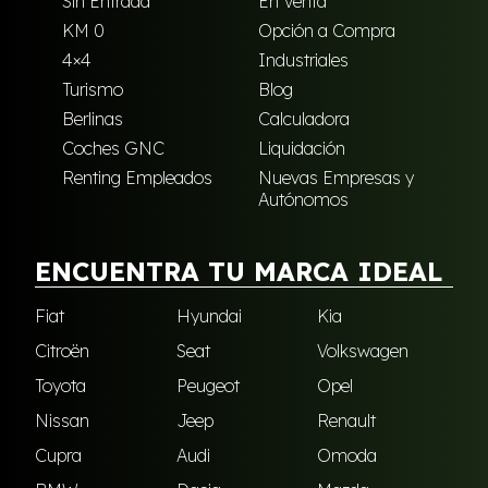
Sin Entrada
En Venta
KM 0
Opción a Compra
4×4
Industriales
Turismo
Blog
Berlinas
Calculadora
Coches GNC
Liquidación
Renting Empleados
Nuevas Empresas y
Autónomos
ENCUENTRA TU MARCA IDEAL
Fiat
Hyundai
Kia
Citroën
Seat
Volkswagen
Toyota
Peugeot
Opel
Nissan
Jeep
Renault
Cupra
Audi
Omoda