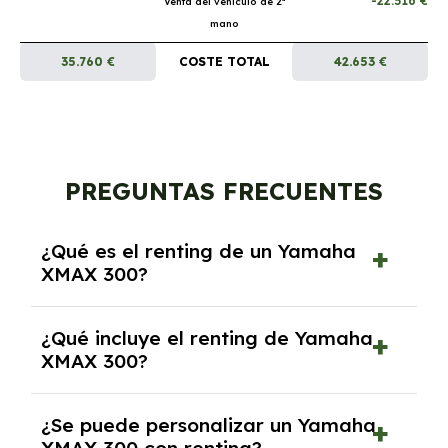
-22.516 €
Venta del vehículo de 2ª
mano
35.760 €
COSTE TOTAL
42.653 €
PREGUNTAS FRECUENTES
¿Qué es el renting de un Yamaha
XMAX 300?
El renting de un Yamaha XMAX 300 es un
¿Qué incluye el renting de Yamaha
contrato de alquiler a largo plazo en el que
XMAX 300?
pagas una cuota mensual fija por el uso del
coche durante un periodo determinado,
El renting incluye el uso y disfrute del coche,
generalmente entre 2 y 5 años.
¿Se puede personalizar un Yamaha
seguro a todo riesgo, mantenimiento,