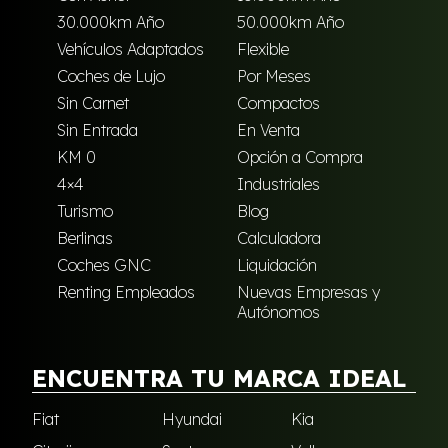
30.000km Año
50.000km Año
Vehículos Adaptados
Flexible
Coches de Lujo
Por Meses
Sin Carnet
Compactos
Sin Entrada
En Venta
KM 0
Opción a Compra
4×4
Industriales
Turismo
Blog
Berlinas
Calculadora
Coches GNC
Liquidación
Renting Empleados
Nuevas Empresas y
Autónomos
ENCUENTRA TU MARCA IDEAL
Fiat
Hyundai
Kia