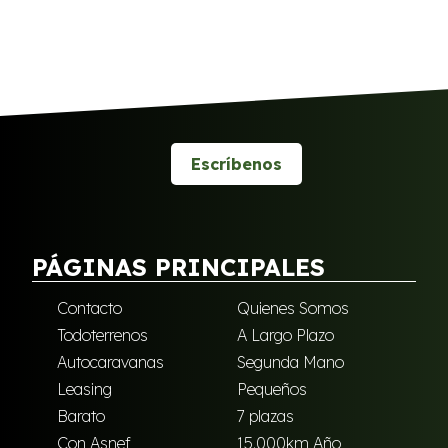
Escríbenos
PÁGINAS PRINCIPALES
Contacto
Quienes Somos
Todoterrenos
A Largo Plazo
Autocaravanas
Segunda Mano
Leasing
Pequeños
Barato
7 plazas
Con Asnef
15.000km Año