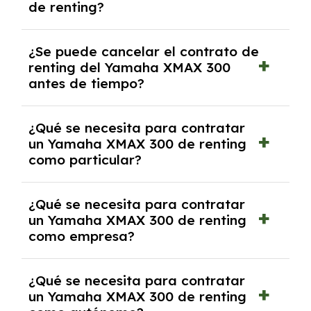
de renting?
mensuales.
No, con el renting tienes la ventaja de que no
¿Se puede cancelar el contrato de
tendrás que pagar ningún tipo de entrada
renting del Yamaha XMAX 300
salvo en casos que lo exija el proveedor
antes de tiempo?
debido al resultado del estudio de viabilidad
económica.
Generalmente, puedes rescindir el contrato,
¿Qué se necesita para contratar
pero puede haber penalizaciones por
un Yamaha XMAX 300 de renting
cancelación anticipada. Es importante revisar
como particular?
las condiciones del contrato y hablar con un
experto que te asesore.
Se requiere DNI/NIE, justificante de ingresos
¿Qué se necesita para contratar
y, en algunos casos, una consulta de solvencia
un Yamaha XMAX 300 de renting
crediticia y un pago inicial.
como empresa?
Necesitarás el CIF de la empresa,
¿Qué se necesita para contratar
documentación financiera y, en algunos
un Yamaha XMAX 300 de renting
casos, un informe de solvencia de la empresa