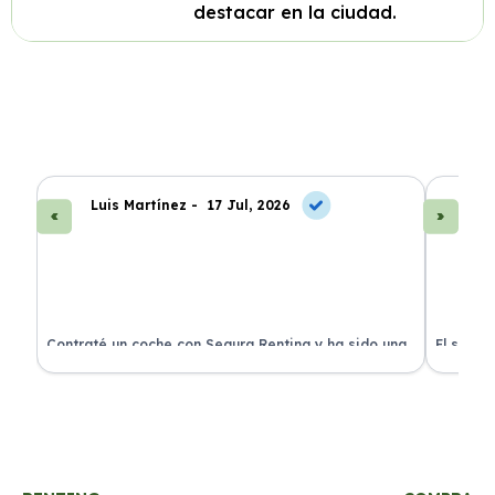
destacar en la ciudad.
Luis Martínez -
17 Jul, 2026
A
ra
Contraté un coche con Segura Renting y ha sido una
El servi
experiencia fantástica. Todo incluido y sin sorpresas.
proceso 