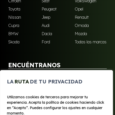
Citroën
Seat
Volkswagen
Toyota
Peugeot
Opel
Nissan
Jeep
Renault
Cupra
Audi
Omoda
BMW
Dacia
Mazda
Skoda
Ford
Todas las marcas
ENCUÉNTRANOS
Puebla de Soto
San Javier
LA
RUTA
DE TU PRIVACIDAD
Sangonera Verde
Santa Cruz
Utilizamos cookies de terceros para mejorar tu
experiencia. Acepta la política de cookies haciendo click
© 2020 - 2026 Segura Renting
en “Acepto”. Puedes configurar los ajustes en cualquier
Aviso legal y Privacidad
|
Política de cookies
|
Términos
momento.