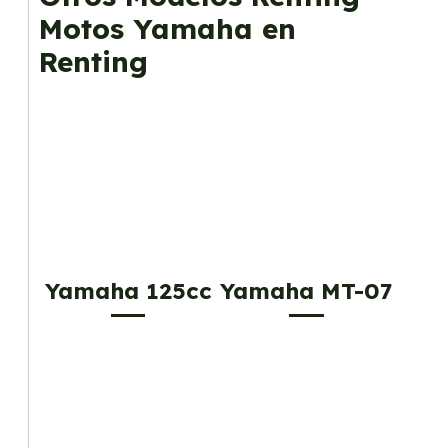
gusta cambiar de coche cada pocos años.
Motos Yamaha en
Renting
Yamaha 125cc
Yamaha MT-07