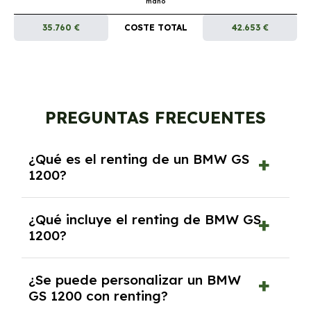
mano
35.760 €
COSTE TOTAL
42.653 €
PREGUNTAS FRECUENTES
¿Qué es el renting de un BMW GS
1200?
El renting de un BMW GS 1200 es un contrato
¿Qué incluye el renting de BMW GS
de alquiler a largo plazo en el que pagas una
1200?
cuota mensual fija por el uso del coche
durante un periodo determinado,
El renting incluye el uso y disfrute del coche,
generalmente entre 2 y 5 años.
¿Se puede personalizar un BMW
seguro a todo riesgo, mantenimiento,
GS 1200 con renting?
reparaciones, impuestos, asistencia en