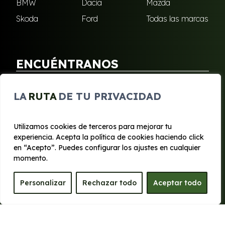
BMW
Dacia
Mazda
Skoda
Ford
Todas las marcas
ENCUÉNTRANOS
Puebla de Soto
San Javier
LA
RUTA
DE TU PRIVACIDAD
Sangonera Verde
Santa Cruz
Utilizamos cookies de terceros para mejorar tu
experiencia. Acepta la política de cookies haciendo click
© 2020 - 2026 Segura Renting
en “Acepto”. Puedes configurar los ajustes en cualquier
Aviso legal y Privacidad
|
Política de cookies
|
Términos
momento.
Personalizar
Rechazar todo
Aceptar todo