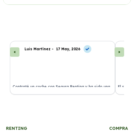
Luis Martínez -
17 May, 2026
A
ra
Contraté un coche con Segura Renting y ha sido una
El servi
experiencia fantástica. Todo incluido y sin sorpresas.
proceso 
RENTING
COMPRA