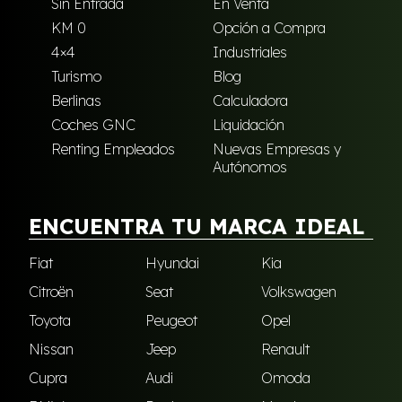
Sin Entrada
En Venta
KM 0
Opción a Compra
4×4
Industriales
Turismo
Blog
Berlinas
Calculadora
Coches GNC
Liquidación
Renting Empleados
Nuevas Empresas y
Autónomos
ENCUENTRA TU MARCA IDEAL
Fiat
Hyundai
Kia
Citroën
Seat
Volkswagen
Toyota
Peugeot
Opel
Nissan
Jeep
Renault
Cupra
Audi
Omoda