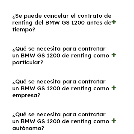
No, con el renting tienes la ventaja de que no
¿Se puede cancelar el contrato de
tendrás que pagar ningún tipo de entrada
renting del BMW GS 1200 antes de
salvo en casos que lo exija el proveedor
tiempo?
debido al resultado del estudio de viabilidad
económica.
Generalmente, puedes rescindir el contrato,
¿Qué se necesita para contratar
pero puede haber penalizaciones por
un BMW GS 1200 de renting como
cancelación anticipada. Es importante revisar
particular?
las condiciones del contrato y hablar con un
experto que te asesore.
Se requiere DNI/NIE, justificante de ingresos
¿Qué se necesita para contratar
y, en algunos casos, una consulta de solvencia
un BMW GS 1200 de renting como
crediticia y un pago inicial.
empresa?
Necesitarás el CIF de la empresa,
¿Qué se necesita para contratar
documentación financiera y, en algunos
un BMW GS 1200 de renting como
casos, un informe de solvencia de la empresa
autónomo?
y un pago inicial.