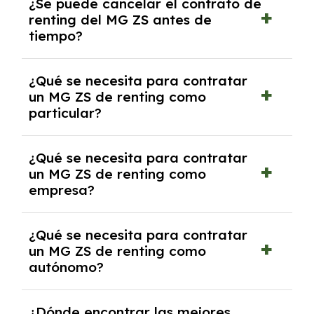
¿Se puede cancelar el contrato de
tendrás que pagar ningún tipo de entrada
renting del MG ZS antes de
salvo en casos que lo exija el proveedor
tiempo?
debido al resultado del estudio de viabilidad
económica.
Generalmente, puedes rescindir el contrato,
¿Qué se necesita para contratar
pero puede haber penalizaciones por
un MG ZS de renting como
cancelación anticipada. Es importante revisar
particular?
las condiciones del contrato y hablar con un
experto que te asesore.
Se requiere DNI/NIE, justificante de ingresos
¿Qué se necesita para contratar
y, en algunos casos, una consulta de solvencia
un MG ZS de renting como
crediticia y un pago inicial.
empresa?
Necesitarás el CIF de la empresa,
¿Qué se necesita para contratar
documentación financiera y, en algunos
un MG ZS de renting como
casos, un informe de solvencia de la empresa
autónomo?
y un pago inicial.
Se necesita DNI/NIE, alta en el régimen de
¿Dónde encontrar las mejores