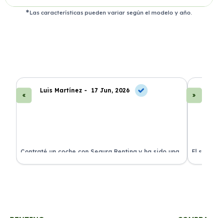
Las características pueden variar según el modelo y año.
Luis Martínez -
17 Jun, 2026
A
ra
Contraté un coche con Segura Renting y ha sido una
El servi
experiencia fantástica. Todo incluido y sin sorpresas.
proceso 