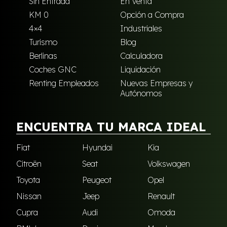
Sin Entrada
En Venta
KM 0
Opción a Compra
4×4
Industriales
Turismo
Blog
Berlinas
Calculadora
Coches GNC
Liquidación
Renting Empleados
Nuevas Empresas y
Autónomos
ENCUENTRA TU MARCA IDEAL
Fiat
Hyundai
Kia
Citroën
Seat
Volkswagen
Toyota
Peugeot
Opel
Nissan
Jeep
Renault
Cupra
Audi
Omoda