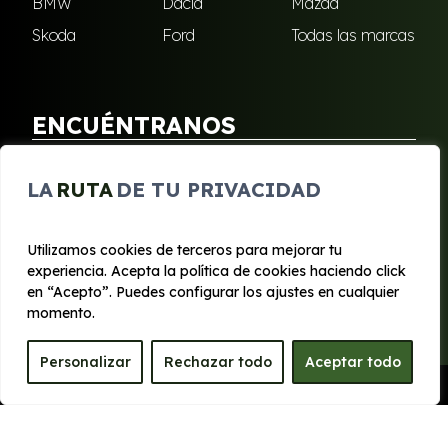
BMW
Dacia
Mazda
Skoda
Ford
Todas las marcas
ENCUÉNTRANOS
Puebla de Soto
San Javier
LA
RUTA
DE TU PRIVACIDAD
Sangonera Verde
Santa Cruz
Utilizamos cookies de terceros para mejorar tu
experiencia. Acepta la política de cookies haciendo click
© 2020 - 2026 Segura Renting
en “Acepto”. Puedes configurar los ajustes en cualquier
Aviso legal y Privacidad
|
Política de cookies
|
Términos
momento.
Personalizar
Rechazar todo
Aceptar todo
Pedir Presupuesto