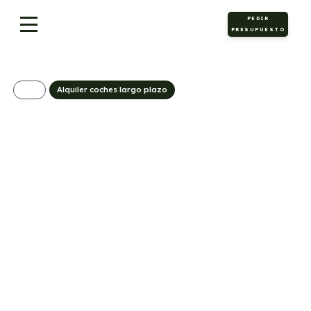
PEDIR
PRESUPUESTO
Alquiler coches largo plazo
Maxus T60 MAX
559€/Mes
Desde:
+ IVA
Diésel
Automático
215cv
C
5
239g/Km
9,1l/100km