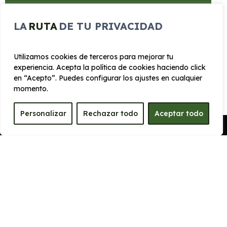
Luz interior de lectura LED
LA
RUTA
DE TU PRIVACIDAD
Carga inalábrica smartphone
Cámara de visión periférica 360º""
Utilizamos cookies de terceros para mejorar tu
experiencia. Acepta la política de cookies haciendo click
en “Acepto”. Puedes configurar los ajustes en cualquier
momento.
CARROCERÍA
Personalizar
Rechazar todo
Aceptar todo
Pedir Presupuesto
Largo
Alto
5.395 mm
1.870 mm
Ancho
Maletero
1960 mm
1050
PRESTACIONES