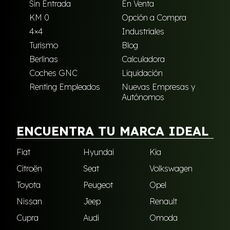
Sin Entrada
En Venta
KM 0
Opción a Compra
4×4
Industriales
Turismo
Blog
Berlinas
Calculadora
Coches GNC
Liquidación
Renting Empleados
Nuevas Empresas y
Autónomos
ENCUENTRA TU MARCA IDEAL
Fiat
Hyundai
Kia
Citroën
Seat
Volkswagen
Toyota
Peugeot
Opel
Nissan
Jeep
Renault
Cupra
Audi
Omoda