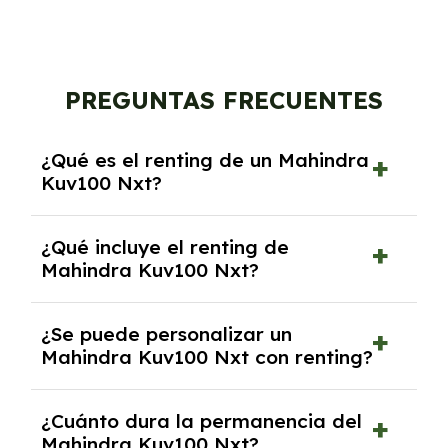
PREGUNTAS FRECUENTES
¿Qué es el renting de un Mahindra
Kuv100 Nxt?
El renting de un Mahindra Kuv100 Nxt es un
¿Qué incluye el renting de
contrato de alquiler a largo plazo en el que
Mahindra Kuv100 Nxt?
pagas una cuota mensual fija por el uso del
coche durante un periodo determinado,
El renting incluye el uso y disfrute del coche,
generalmente entre 2 y 5 años.
¿Se puede personalizar un
seguro a todo riesgo, mantenimiento,
Mahindra Kuv100 Nxt con renting?
reparaciones, impuestos, asistencia en
carretera y gestión de la documentación.
Sí, puedes personalizar el coche con ciertas
¿Cuánto dura la permanencia del
opciones y equipamiento adicional, siempre y
Mahindra Kuv100 Nxt?