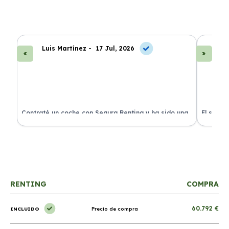
Luis Martínez -
17 Jul, 2026
A
ra
Contraté un coche con Segura Renting y ha sido una
El servi
experiencia fantástica. Todo incluido y sin sorpresas.
proceso 
RENTING
COMPRA
60.792 €
INCLUIDO
Precio de compra