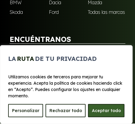
BMW
Dacia
Mazda
Skoda
Ford
Todas las marcas
ENCUÉNTRANOS
Puebla de Soto
San Javier
LA
RUTA
DE TU PRIVACIDAD
Sangonera Verde
Santa Cruz
Utilizamos cookies de terceros para mejorar tu
experiencia. Acepta la política de cookies haciendo click
© 2020 - 2026 Segura Renting
en “Acepto”. Puedes configurar los ajustes en cualquier
Aviso legal y Privacidad
|
Política de cookies
|
Términos
momento.
Personalizar
Rechazar todo
Aceptar todo