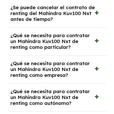
No, con el renting tienes la ventaja de que no
¿Se puede cancelar el contrato de
tendrás que pagar ningún tipo de entrada
renting del Mahindra Kuv100 Nxt
salvo en casos que lo exija el proveedor
antes de tiempo?
debido al resultado del estudio de viabilidad
económica.
Generalmente, puedes rescindir el contrato,
¿Qué se necesita para contratar
pero puede haber penalizaciones por
un Mahindra Kuv100 Nxt de
cancelación anticipada. Es importante revisar
renting como particular?
las condiciones del contrato y hablar con un
experto que te asesore.
Se requiere DNI/NIE, justificante de ingresos
¿Qué se necesita para contratar
y, en algunos casos, una consulta de solvencia
un Mahindra Kuv100 Nxt de
crediticia y un pago inicial.
renting como empresa?
Necesitarás el CIF de la empresa,
¿Qué se necesita para contratar
documentación financiera y, en algunos
un Mahindra Kuv100 Nxt de
casos, un informe de solvencia de la empresa
renting como autónomo?
y un pago inicial.